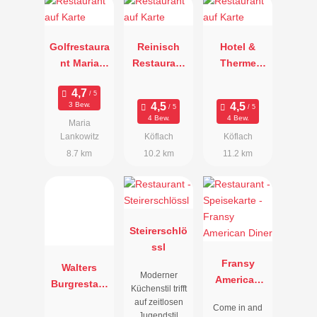
Golfrestaura
Reinisch
Hotel &
nt Maria
Restaurant
Therme
Lankowitz
& Hotel
NOVA
Köflach
3 Bew.
4 Bew.
4 Bew.
Maria
Lankowitz
Köflach
Köflach
8.7 km
10.2 km
11.2 km
Steirerschlö
ssl
Fransy
Walters
Moderner
American
Burgrestaur
Küchenstil trifft
Diner
ant
auf zeitlosen
Come in and
Jugendstil