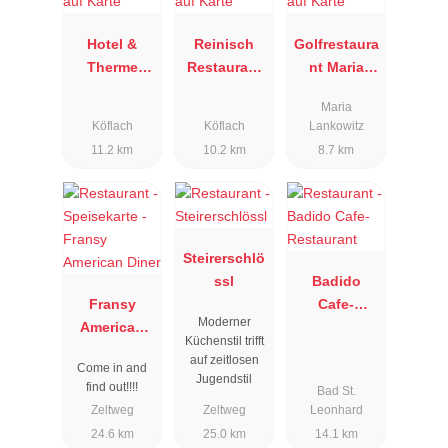
Hotel &
Reinisch
Golfrestaura
Therme
Restaurant
nt Maria
NOVA
& Hotel
Lankowitz
Maria
Köflach
Köflach
Köflach
Lankowitz
11.2 km
10.2 km
8.7 km
Steirerschlö
ssl
Badido
Fransy
Cafe-
Moderner
American
Restaurant
Küchenstil trifft
Diner
auf zeitlosen
Come in and
Jugendstil
find out!!!!
Bad St.
Zeltweg
Zeltweg
Leonhard
24.6 km
25.0 km
14.1 km