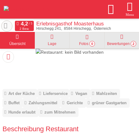
Menu
Erlebnisgasthof Moasterhaus
Hirschegg 241
8584
Hirschegg
Österreich
2 Bew.
Übersicht
Lage
Fotos
Bewertungen
0
2
Art der Küche
Lieferservice
Vegan
Mahlzeiten
Buffet
Zahlungsmittel
Gerichte
grüner Gastgarten
Hunde erlaubt
zum Mitnehmen
Beschreibung Restaurant