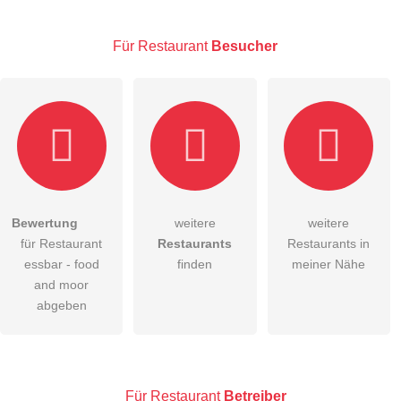
E-Mail-Adresse (wird nicht veröffentlicht)
Für Restaurant
Besucher
Hiermit akzeptiere ich die
AGB
.
Bewertung
weitere
weitere
für Restaurant
Restaurants
Restaurants in
Die
Datenschutzerklärung
habe ich zur Kenntnis genommen.
essbar - food
finden
meiner Nähe
öffentliche Frage stellen
and moor
Abbrechen
abgeben
Hinweis:
Bitte beachten Sie, öffentliche Fragen sind
für alle
Besucher sichtbar
.
Klicken Sie hier um eine
individuelle Frage
an den
Restaurant-Eintrag zu stellen
.
Für Restaurant
Betreiber