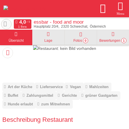
Menu
essbar - food and moor
Hauptplatz 20/4
2320
Schwechat
Österreich
1 Bew.
Übersicht
Lage
Fotos
Bewertungen
0
1
Art der Küche
Lieferservice
Vegan
Mahlzeiten
Buffet
Zahlungsmittel
Gerichte
grüner Gastgarten
Hunde erlaubt
zum Mitnehmen
Beschreibung Restaurant