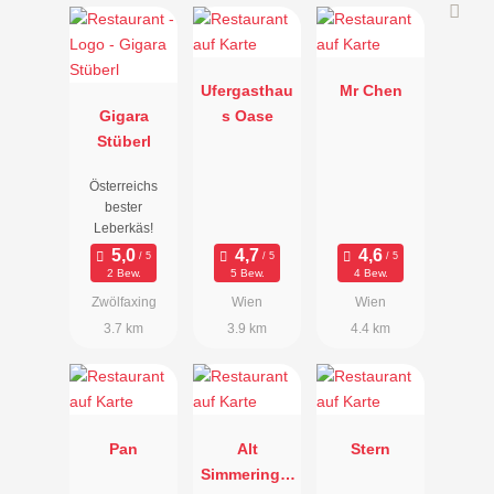
Ufergasthau
Mr Chen
Gigara
s Oase
Stüberl
Österreichs
bester
Leberkäs!
2 Bew.
5 Bew.
4 Bew.
Zwölfaxing
Wien
Wien
3.7 km
3.9 km
4.4 km
Pan
Alt
Stern
Simmeringer