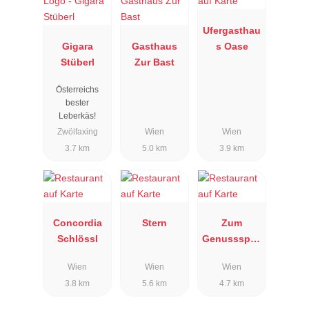
Ufergasthau
Gigara
Gasthaus
s Oase
Stüberl
Zur Bast
Österreichs
bester
Leberkäs!
Zwölfaxing
Wien
Wien
3.7 km
5.0 km
3.9 km
Concordia
Stern
Zum
Schlössl
Genussspec
ht
Wien
Wien
Wien
3.8 km
5.6 km
4.7 km