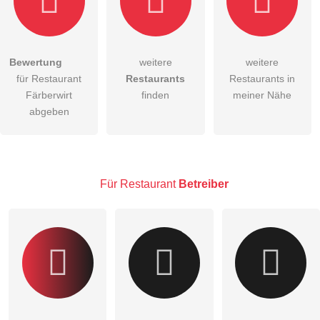
Bewertung
weitere
weitere
Hiermit akzeptiere ich die
AGB
.
für Restaurant
Restaurants
Restaurants in
Färberwirt
finden
meiner Nähe
Die
Datenschutzerklärung
habe ich zur Kenntnis genommen.
abgeben
öffentliche Frage stellen
Abbrechen
Hinweis:
Bitte beachten Sie, öffentliche Fragen sind
für alle
Besucher sichtbar
.
Für Restaurant
Betreiber
Klicken Sie hier um eine
individuelle Frage
an den
Restaurant-Eintrag zu stellen
.