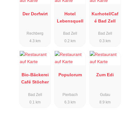
Der Dorfwirt
Hotel
Kurhotel/Caf
Lebensquell
é Bad Zell
Rechberg
Bad Zell
Bad Zell
4.3 km
0.2 km
0.3 km
Bio-Bäckerei
Populorum
Zum Edi
Café Stöcher
Bad Zell
Pierbach
Gutau
0.1 km
6.3 km
8.9 km