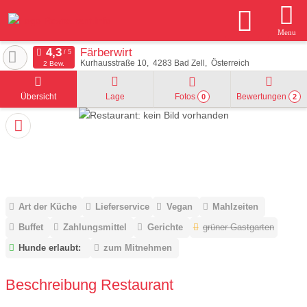
Menu
Färberwirt
Kurhausstraße 10
4283
Bad Zell
Österreich
2 Bew.
Übersicht
Lage
Fotos
Bewertungen
0
2
Art der Küche
Lieferservice
Vegan
Mahlzeiten
Buffet
Zahlungsmittel
Gerichte
grüner Gastgarten
Hunde erlaubt:
zum Mitnehmen
Beschreibung Restaurant