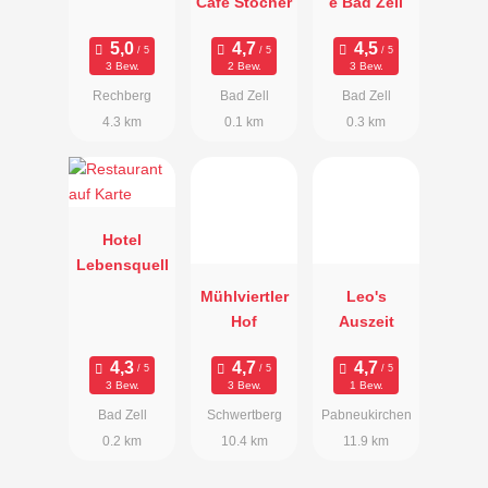
Café Stöcher
é Bad Zell
3 Bew.
2 Bew.
3 Bew.
Rechberg
Bad Zell
Bad Zell
4.3 km
0.1 km
0.3 km
Hotel
Lebensquell
Mühlviertler
Leo's
Hof
Auszeit
3 Bew.
3 Bew.
1 Bew.
Bad Zell
Schwertberg
Pabneukirchen
0.2 km
10.4 km
11.9 km