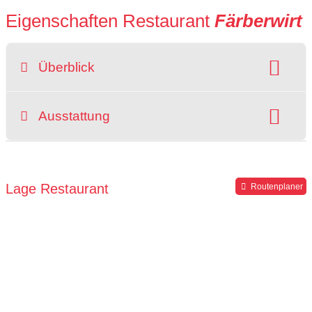
Eigenschaften Restaurant
Färberwirt
Überblick
Hunde erlaubt:
Raucherbereich
Ausstattung
grüner Gastgarten
rollstuhlgerecht
Hochstuhl
Parkplätze verfügbar
Lage Restaurant
Routenplaner