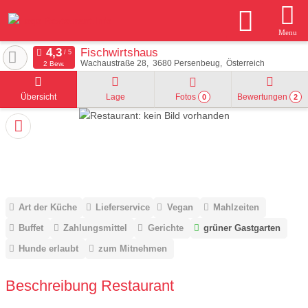
Menu
Fischwirtshaus
Wachaustraße 28
3680
Persenbeug
Österreich
2 Bew.
Übersicht
Lage
Fotos
Bewertungen
0
2
Art der Küche
Lieferservice
Vegan
Mahlzeiten
Buffet
Zahlungsmittel
Gerichte
grüner Gastgarten
Hunde erlaubt
zum Mitnehmen
Beschreibung Restaurant