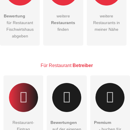
Bewertung
weitere
weitere
Hiermit akzeptiere ich die
AGB
.
für Restaurant
Restaurants
Restaurants in
Fischwirtshaus
finden
meiner Nähe
Die
Datenschutzerklärung
habe ich zur Kenntnis genommen.
abgeben
öffentliche Frage stellen
Abbrechen
Hinweis:
Bitte beachten Sie, öffentliche Fragen sind
für alle
Besucher sichtbar
.
Für Restaurant
Betreiber
Klicken Sie hier um eine
individuelle Frage
an den
Restaurant-Eintrag zu stellen
.
Restaurant-
Bewertungen
Premium
Eintrag
auf der eigenen
- buchen für