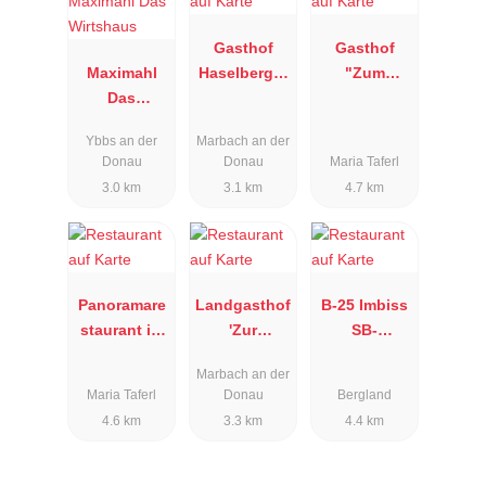
Gasthof
Gasthof
Maximahl
Haselberger
"Zum
Das
"Zum alten
Goldenen
Wirtshaus
Richter"
Löwen"
Ybbs an der
Marbach an der
Donau
Donau
Maria Taferl
3.0 km
3.1 km
4.7 km
Panoramare
Landgasthof
B-25 Imbiss
staurant im
'Zur
SB-
Hotel
Schönen
Restaurant
Marbach an der
Schachner
Wienerin'
Maria Taferl
Donau
Bergland
4.6 km
3.3 km
4.4 km