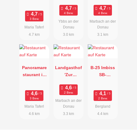
Löwen"
Wirtshaus
Richter"
4 Bew.
4 Bew.
3 Bew.
Ybbs an der
Marbach an der
Maria Taferl
Donau
Donau
4.7 km
3.0 km
3.1 km
Panoramare
Landgasthof
B-25 Imbiss
staurant im
'Zur
SB-
Hotel
Schönen
Restaurant
Schachner
Wienerin'
2 Bew.
3 Bew.
2 Bew.
Marbach an der
Maria Taferl
Donau
Bergland
4.6 km
3.3 km
4.4 km