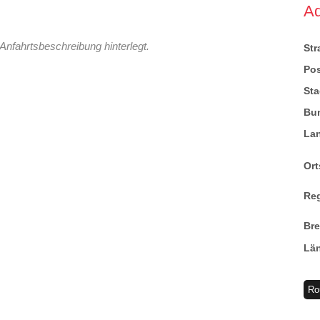
A
Anfahrtsbeschreibung hinterlegt.
St
Pos
Sta
Bu
La
Ort
Re
Br
Lä
Ro