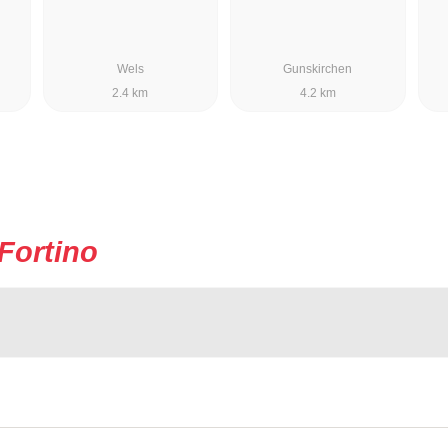
Wels
Gunskirchen
2.4 km
4.2 km
Fortino