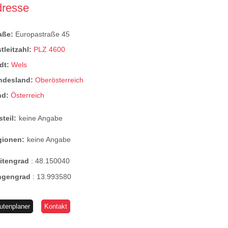
dresse
raße:
Europastraße 45
tleitzahl:
PLZ 4600
dt:
Wels
ndesland:
Oberösterreich
nd:
Österreich
steil:
keine Angabe
gionen:
keine Angabe
eitengrad
:
48.150040
ngengrad
:
13.993580
utenplaner
Kontakt