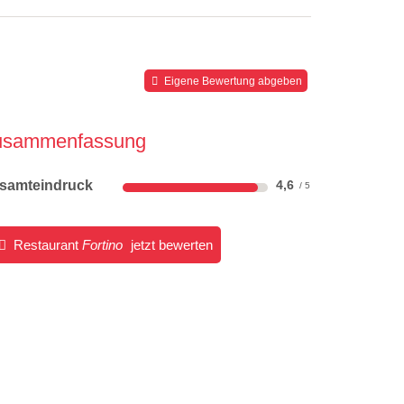
Eigene Bewertung abgeben
usammenfassung
samteindruck
4,6
Restaurant
Fortino
jetzt bewerten