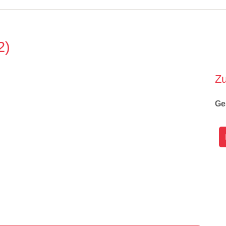
2
Z
Ge