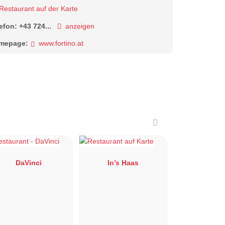
Restaurant auf der Karte
lefon:
+43 724...
anzeigen
mepage:
www.fortino.at
DaVinci
In’s Haas