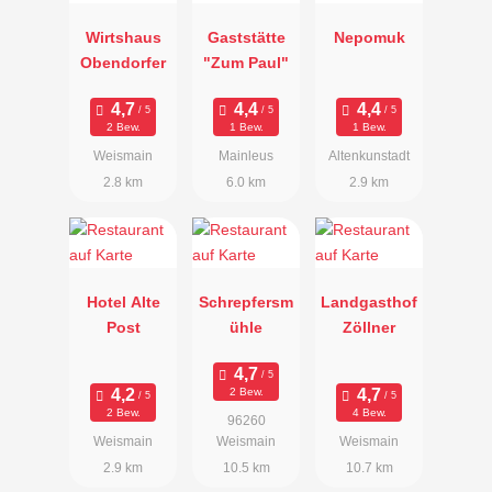
Wirtshaus
Gaststätte
Nepomuk
Obendorfer
"Zum Paul"
2 Bew.
1 Bew.
1 Bew.
Weismain
Mainleus
Altenkunstadt
2.8 km
6.0 km
2.9 km
Hotel Alte
Schrepfersm
Landgasthof
Post
ühle
Zöllner
2 Bew.
2 Bew.
4 Bew.
96260
Weismain
Weismain
Weismain
2.9 km
10.5 km
10.7 km