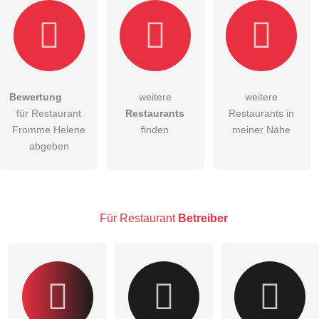
Bewertung
weitere
weitere
Hiermit akzeptiere ich die
AGB
.
für Restaurant
Restaurants
Restaurants in
Fromme Helene
finden
meiner Nähe
Die
Datenschutzerklärung
habe ich zur Kenntnis genommen.
abgeben
öffentliche Frage stellen
Abbrechen
Hinweis:
Bitte beachten Sie, öffentliche Fragen sind
für alle
Besucher sichtbar
.
Für Restaurant
Betreiber
Klicken Sie hier um eine
individuelle Frage
an den
Restaurant-Eintrag zu stellen
.