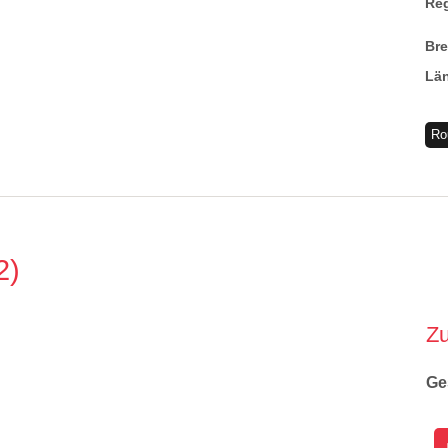
Re
Br
Lä
Ro
2
Z
Ge