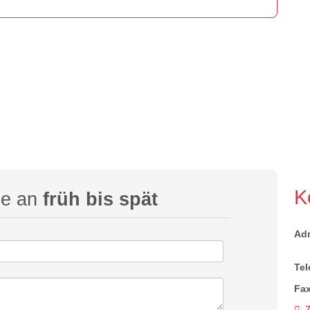
K
ge an
früh bis spät
Ad
Tel
Fax
Z