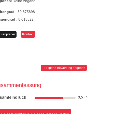
gionen:
keine Angabe
eitengrad
:
50.875898
ngengrad
:
8.018822
utenplaner
Kontakt
Eigene Bewertung abgeben
usammenfassung
samteindruck
3,5