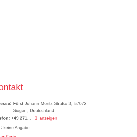
ontakt
resse:
Fürst-Johann-Moritz-Straße 3
57072
Siegen
Deutschland
efon:
+49 271...
anzeigen
:
keine Angabe
ur Karte