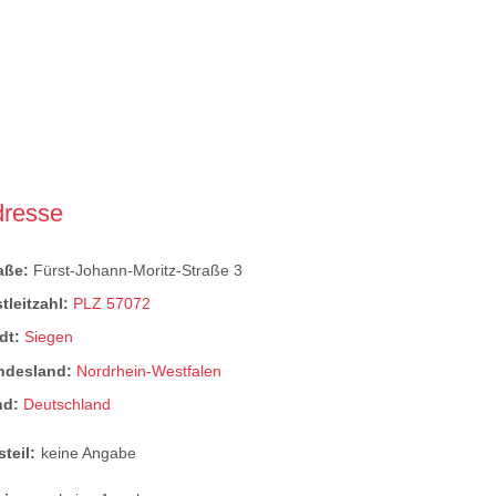
dresse
raße:
Fürst-Johann-Moritz-Straße 3
tleitzahl:
PLZ 57072
dt:
Siegen
ndesland:
Nordrhein-Westfalen
nd:
Deutschland
steil:
keine Angabe