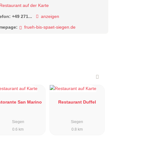
Restaurant auf der Karte
lefon:
+49 271...
anzeigen
mepage:
frueh-bis-spaet-siegen.de
storante San Marino
Restaurant Duffel
Siegen
Siegen
0.6 km
0.8 km