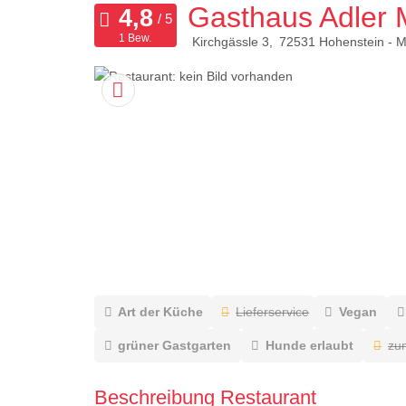
Gasthaus Adler M
1 Bew.
Kirchgässle 3
72531
Hohenstein - M
Art der Küche
Lieferservice
Vegan
grüner Gastgarten
Hunde erlaubt
zu
Beschreibung Restaurant