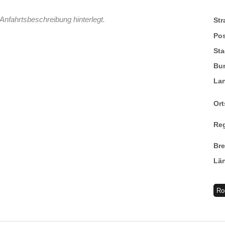
Anfahrtsbeschreibung hinterlegt.
St
Pos
Sta
Bu
La
Ort
Re
Br
Lä
Ro