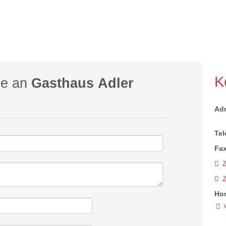
K
ge an
Gasthaus Adler
Ad
Tel
Fax
Z
Ho