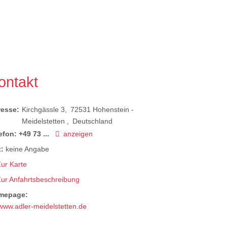
ontakt
resse:
Kirchgässle 3
72531
Hohenstein -
Meidelstetten
Deutschland
efon:
+49 73 ...
anzeigen
:
keine Angabe
ur Karte
Zur Anfahrtsbeschreibung
mepage:
www.adler-meidelstetten.de