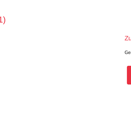
1
Z
Ge