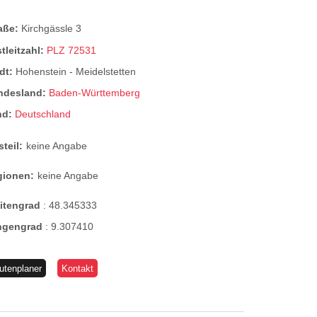
raße:
Kirchgässle 3
tleitzahl:
PLZ 72531
dt:
Hohenstein - Meidelstetten
ndesland:
Baden-Württemberg
nd:
Deutschland
steil:
keine Angabe
gionen:
keine Angabe
eitengrad
:
48.345333
ngengrad
:
9.307410
utenplaner
Kontakt