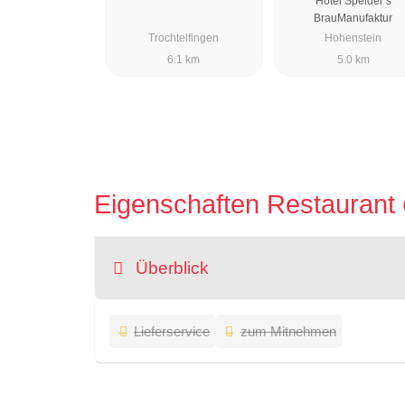
Hotel Speidel´s
BrauManufaktur
Trochtelfingen
Hohenstein
6.1 km
5.0 km
Eigenschaften Restaurant
Überblick
Lieferservice
zum Mitnehmen