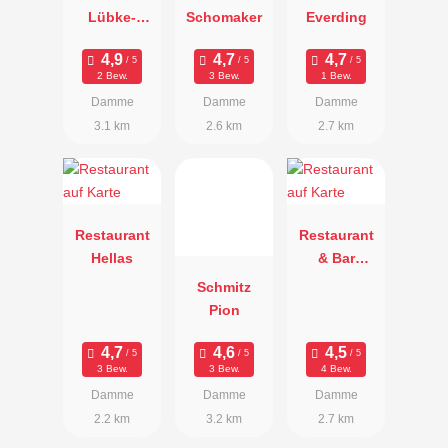
Lübke-
Schomaker
Everding
Hubertushof
2 Bew.
3 Bew.
1 Bew.
Damme
Damme
Damme
3.1 km
2.6 km
2.7 km
Restaurant
Restaurant
Hellas
& Bar
Terrazza
Schmitz
Pion
3 Bew.
3 Bew.
4 Bew.
Damme
Damme
Damme
2.2 km
3.2 km
2.7 km