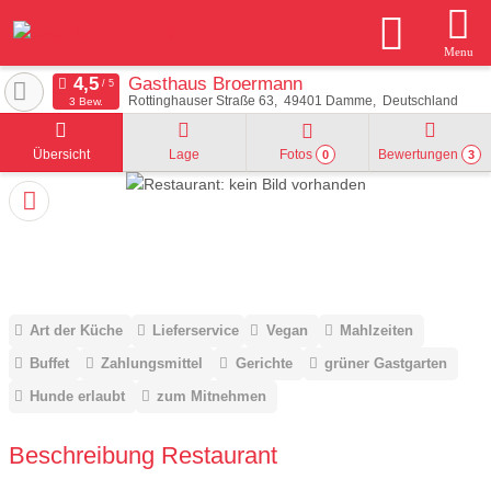
Menu
Gasthaus Broermann
Rottinghauser Straße 63
49401
Damme
Deutschland
3 Bew.
Übersicht
Lage
Fotos
Bewertungen
0
3
Art der Küche
Lieferservice
Vegan
Mahlzeiten
Buffet
Zahlungsmittel
Gerichte
grüner Gastgarten
Hunde erlaubt
zum Mitnehmen
Beschreibung Restaurant