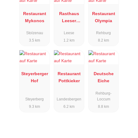
Restaurant
Rasthaus
Restaurant
Mykonos
Leeser
Olympia
Tanger
Stolzenau
Leese
Rehburg
3.5 km
1.2 km
8.2 km
Steyerberger
Restaurant
Deutsche
Hof
Pottkieker
Eiche
Rehburg-
Steyerberg
Landesbergen
Loccum
9.3 km
6.2 km
8.8 km