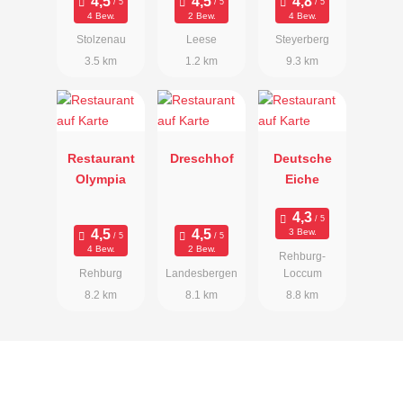
4 Bew.
2 Bew.
4 Bew.
Stolzenau
Leese
Steyerberg
3.5 km
1.2 km
9.3 km
Restaurant
Dreschhof
Deutsche
Olympia
Eiche
3 Bew.
4 Bew.
2 Bew.
Rehburg-
Rehburg
Landesbergen
Loccum
8.2 km
8.1 km
8.8 km