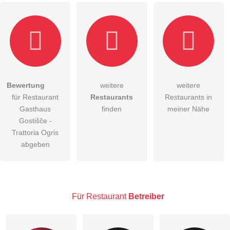
Hiermit akzeptiere ich die
AGB
.
Bewertung
weitere
weitere
für Restaurant
Restaurants
Restaurants in
Die
Datenschutzerklärung
habe ich zur Kenntnis genommen.
Gasthaus
finden
meiner Nähe
öffentliche Frage stellen
Gostišče -
Abbrechen
Trattoria Ogris
Hinweis:
Bitte beachten Sie, öffentliche Fragen sind
für alle
abgeben
Besucher sichtbar
.
Klicken Sie hier um eine
individuelle Frage
an den
Restaurant-Eintrag zu stellen
.
Für Restaurant
Betreiber