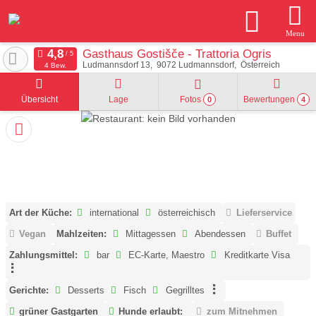
Menu
Gasthaus Gostišče - Trattoria Ogris
Ludmannsdorf 13
9072
Ludmannsdorf
Österreich
4 Bew.
Übersicht
Lage
Fotos
Bewertungen
0
4
Art der Küche:
international
österreichisch
Lieferservice
Vegan
Mahlzeiten:
Mittagessen
Abendessen
Buffet
Zahlungsmittel:
bar
EC-Karte, Maestro
Kreditkarte Visa
Gerichte:
Desserts
Fisch
Gegrilltes
grüner Gastgarten
Hunde erlaubt:
zum Mitnehmen