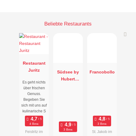
Beliebte Restaurants
Restaurant
Juritz
Südsee by
Francobollo
Hubert
Es geht nichts
Wallner
über frischen
Genuss.
Begeben Sie
sich mit uns auf
kulinarische S
4 Bew.
3 Bew.
3 Bew.
Feistritz im
St. Jakob im