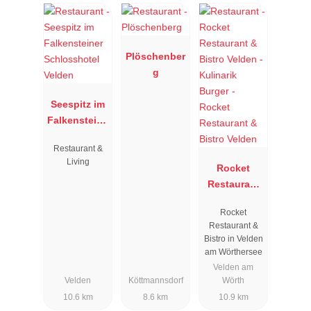
Plöschenber
g
Seespitz im
Falkensteine
r
Restaurant &
Schlosshote
Living
l Velden
Rocket
Restaurant
& Bistro
Rocket
Velden
Restaurant &
Bistro in Velden
am Wörthersee
Velden am
Velden
Köttmannsdorf
Wörth
10.6 km
8.6 km
10.9 km