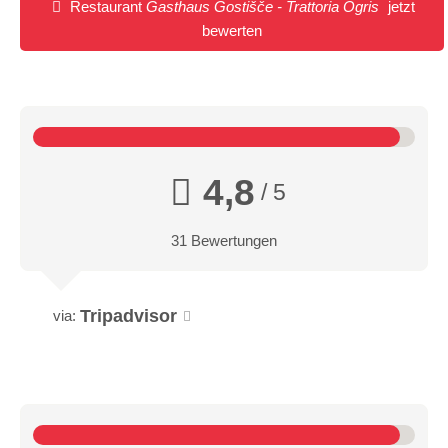
Restaurant
Gasthaus Gostišče - Trattoria Ogris
jetzt
bewerten
4,8
/ 5
31 Bewertungen
Tripadvisor
via: