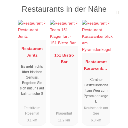
Restaurants in der Nähe
Restaurant
Juritz
151 Bistro
Bar
Restaurant
Es geht nichts
Karawanken
über frischen
blick am
Genuss.
Kärntner
Pyramidenk
Begeben Sie
Gastfreundscha
ogel
sich mit uns auf
ft am Weg zum
kulinarische S
Pyramidenkoge
l.
Feistritz im
Keutschach am
Rosental
Klagenfurt
See
3.1 km
11.9 km
6.8 km