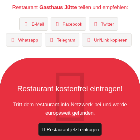
Restaurant
Gasthaus Jütte
teilen und empfehlen:
E-Mail
Facebook
Twitter
Whatsapp
Telegram
Url/Link kopieren
Restaurant kostenfrei eintragen!
Tritt dem restaurant.info Netzwerk bei und werde
europaweit gefunden.
Restaurant jetzt eintragen