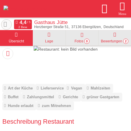
Menu
Gasthaus Jütte
Herzberger Straße 51
37136
Ebergötzen
Deutschland
2 Bew.
Übersicht
Lage
Fotos
Bewertungen
0
2
Art der Küche
Lieferservice
Vegan
Mahlzeiten
Buffet
Zahlungsmittel
Gerichte
grüner Gastgarten
Hunde erlaubt
zum Mitnehmen
Beschreibung Restaurant