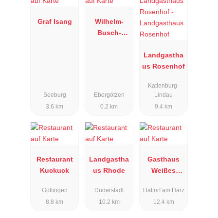
Graf Isang
Wilhelm-
Busch-
Stube
Landgastha
us Rosenhof
Katlenburg-
Seeburg
Ebergötzen
Lindau
3.6 km
0.2 km
9.4 km
Restaurant
Landgastha
Gasthaus
Kuckuck
us Rhode
Weißes
Ross
Göttingen
Duderstadt
Hattorf am Harz
8.8 km
10.2 km
12.4 km