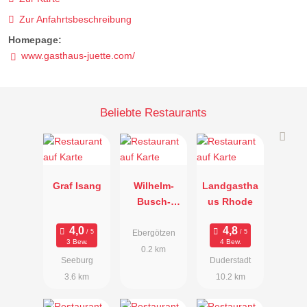
Zur Anfahrtsbeschreibung
Homepage:
www.gasthaus-juette.com/
Beliebte Restaurants
Graf Isang
Wilhelm-
Landgastha
Busch-
us Rhode
Stube
Ebergötzen
3 Bew.
4 Bew.
0.2 km
Seeburg
Duderstadt
3.6 km
10.2 km