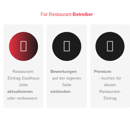
Hinweis:
Bitte beachten Sie, öffentliche Fragen sind
für alle
Besucher sichtbar
.
Für Restaurant
Betreiber
Klicken Sie hier um eine
individuelle Frage
an den
Restaurant-Eintrag zu stellen
.
Restaurant-
Bewertungen
Premium
Eintrag Gasthaus
auf der eigenen
- buchen für
Jütte
Seite
diesen
aktualisieren
einbinden
Restaurant-
oder verbessern
Eintrag