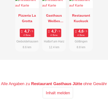
Pizzeria La
Gasthaus
Restaurant
Grotta
Weißes
Kuckuck
Ross
4 Bew.
4 Bew.
4 Bew.
Gieboldehausen
Hattorf am Harz
Göttingen
8.6 km
12.4 km
8.8 km
Alle Angaben zu
Restaurant Gasthaus Jütte
ohne Gewähr
Inhalt melden