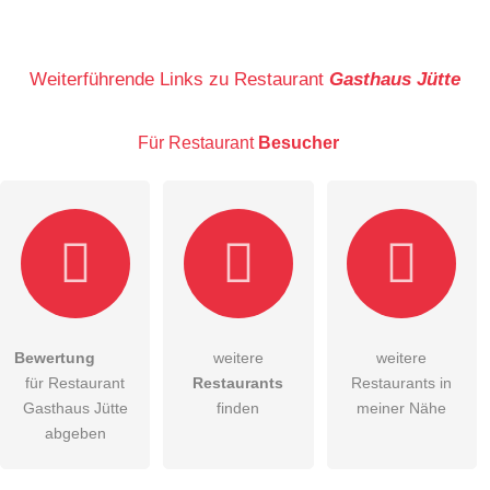
Name
Weiterführende Links zu Restaurant
Gasthaus Jütte
Für Restaurant
Besucher
E-Mail-Adresse (wird nicht veröffentlicht)
Bewertung
weitere
weitere
Hiermit akzeptiere ich die
AGB
.
für Restaurant
Restaurants
Restaurants in
Gasthaus Jütte
finden
meiner Nähe
Die
Datenschutzerklärung
habe ich zur Kenntnis genommen.
abgeben
öffentliche Frage stellen
Abbrechen