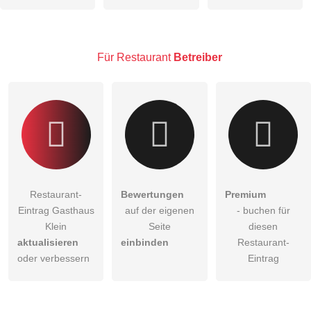
öffentliche Frage stellen
Abbrechen
Hinweis:
Bitte beachten Sie, öffentliche Fragen sind
für alle
Besucher sichtbar
.
Für Restaurant
Betreiber
Klicken Sie hier um eine
individuelle Frage
an den
Restaurant-Eintrag zu stellen
.
Restaurant-
Bewertungen
Premium
Eintrag Gasthaus
auf der eigenen
- buchen für
Klein
Seite
diesen
aktualisieren
einbinden
Restaurant-
oder verbessern
Eintrag