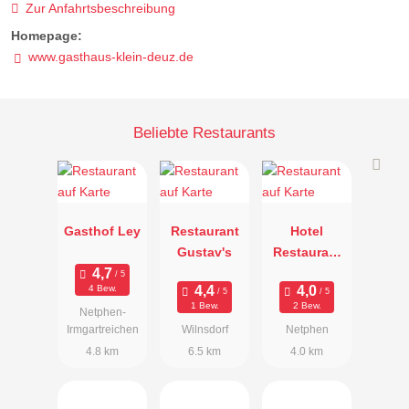
Zur Anfahrtsbeschreibung
Homepage:
www.gasthaus-klein-deuz.de
Beliebte Restaurants
Gasthof Ley
Restaurant
Hotel
Gustav's
Restaurant
Stella
4 Bew.
1 Bew.
2 Bew.
Netphen-
Irmgartreichen
Wilnsdorf
Netphen
4.8 km
6.5 km
4.0 km