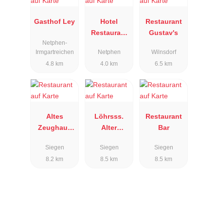
Gasthof Ley
Hotel
Restaurant
Restaurant
Gustav's
Netphen-
Stella
Irmgartreichen
Netphen
Wilnsdorf
4.8 km
4.0 km
6.5 km
Altes
Löhrsss.
Restaurant
Zeughaus
Alter
Bar
Restaurant
Weinkeller
Siegen
Siegen
Siegen
8.2 km
8.5 km
8.5 km