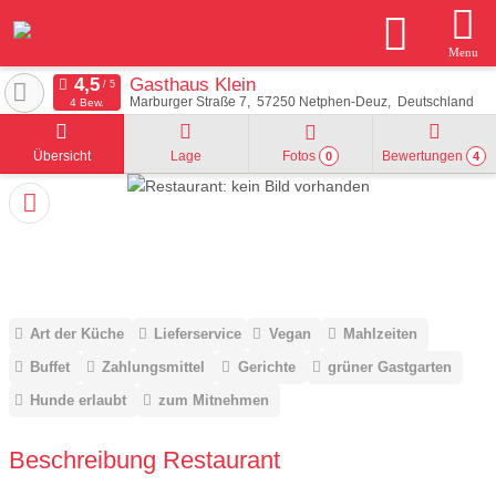
Menu
Gasthaus Klein
Marburger Straße 7
57250
Netphen-Deuz
Deutschland
4 Bew.
Übersicht
Lage
Fotos
Bewertungen
0
4
Art der Küche
Lieferservice
Vegan
Mahlzeiten
Buffet
Zahlungsmittel
Gerichte
grüner Gastgarten
Hunde erlaubt
zum Mitnehmen
Beschreibung Restaurant