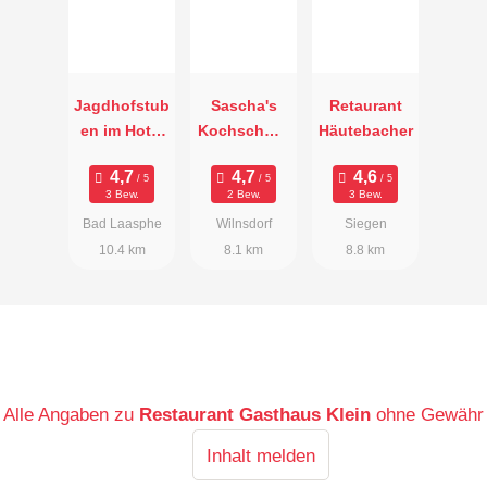
Jagdhofstub
Sascha's
Retaurant
en im Hotel
Kochschmie
Häutebacher
Jagdhof
de
Glashütte
3 Bew.
2 Bew.
3 Bew.
Bad Laasphe
Wilnsdorf
Siegen
10.4 km
8.1 km
8.8 km
Alle Angaben zu
Restaurant Gasthaus Klein
ohne Gewähr
Inhalt melden