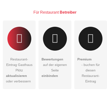
Hinweis:
Bitte beachten Sie, öffentliche Fragen sind
für alle
Besucher sichtbar
.
Für Restaurant
Betreiber
Klicken Sie hier um eine
individuelle Frage
an den
Restaurant-Eintrag zu stellen
.
Restaurant-
Bewertungen
Premium
Eintrag Gasthaus
auf der eigenen
- buchen für
Plötz
Seite
diesen
aktualisieren
einbinden
Restaurant-
oder verbessern
Eintrag