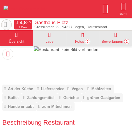
Menu
Gasthaus Plötz
Grosslintach 29
94327
Bogen
Deutschland
2 Bew.
Übersicht
Lage
Fotos
Bewertungen
0
2
Art der Küche
Lieferservice
Vegan
Mahlzeiten
Buffet
Zahlungsmittel
Gerichte
grüner Gastgarten
Hunde erlaubt
zum Mitnehmen
Beschreibung Restaurant