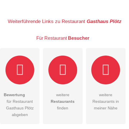
Name
Weiterführende Links zu Restaurant
Gasthaus Plötz
Für Restaurant
Besucher
E-Mail-Adresse (wird nicht veröffentlicht)
Bewertung
weitere
weitere
Hiermit akzeptiere ich die
AGB
.
für Restaurant
Restaurants
Restaurants in
Gasthaus Plötz
finden
meiner Nähe
Die
Datenschutzerklärung
habe ich zur Kenntnis genommen.
abgeben
öffentliche Frage stellen
Abbrechen