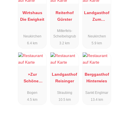
Wirtshaus
Reiterhof
Landgasthof
Die Ewigkeit
Gürster
Zum
Hieblwirt
Mitterfels-
Neukirchen
Scheibelsgrub
Neukirchen
6.4 km
3.2 km
5.9 km
»Zur
Landgasthof
Berggasthof
Schönen
Reisinger
Hinterwies
Aussicht«
Bogen
Straubing
Sankt Englmar
4.5 km
10.5 km
13.4 km