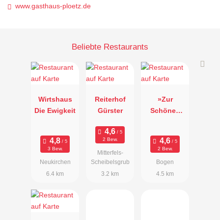
www.gasthaus-ploetz.de
Beliebte Restaurants
Wirtshaus
Reiterhof
»Zur
Die Ewigkeit
Gürster
Schönen
Aussicht«
2 Bew.
3 Bew.
2 Bew.
Mitterfels-
Neukirchen
Scheibelsgrub
Bogen
6.4 km
3.2 km
4.5 km