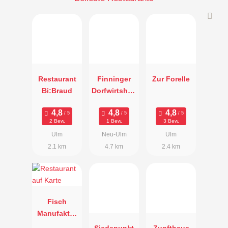
Restaurant
Finninger
Zur Forelle
Bi:Braud
Dorfwirtshau
s "Zum
Kreuz"
2 Bew.
1 Bew.
3 Bew.
Ulm
Neu-Ulm
Ulm
2.1 km
4.7 km
2.4 km
Fisch
Manufaktur
Le Frank