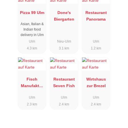
Pizza 99 Ulm
Done's
Restaurant
Biergarten
Panorama
Asian, Italian &
Indian food
delivery in Ulm
Ulm
Neu-Ulm
Ulm
4.3 km
3.1 km
1.2 km
Fisch
Restaurant
Wirtshaus
Manufaktur
Seven Fish
zur Brezel
Le Frank
Ulm
Ulm
Ulm
2.3 km
2.4 km
2.4 km