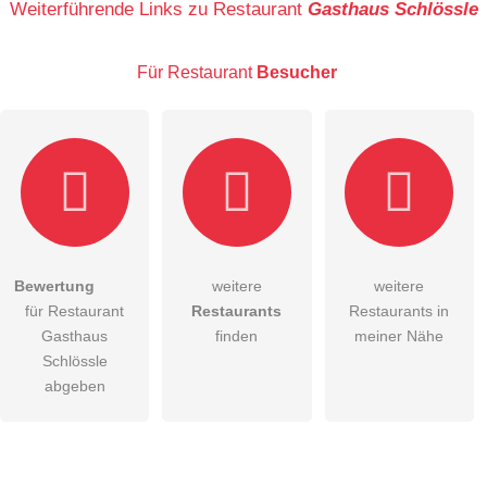
Weiterführende Links zu Restaurant
Gasthaus Schlössle
Für Restaurant
Besucher
E-Mail-Adresse (wird nicht veröffentlicht)
Bewertung
weitere
weitere
Hiermit akzeptiere ich die
AGB
.
für Restaurant
Restaurants
Restaurants in
Gasthaus
finden
meiner Nähe
Die
Datenschutzerklärung
habe ich zur Kenntnis genommen.
Schlössle
abgeben
öffentliche Frage stellen
Abbrechen
Hinweis:
Bitte beachten Sie, öffentliche Fragen sind
für alle
Besucher sichtbar
.