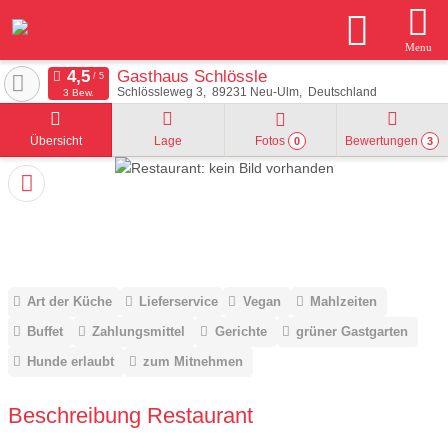
Menu
Gasthaus Schlössle
Schlössleweg 3
89231
Neu-Ulm
Deutschland
3 Bew.
Übersicht
Lage
Fotos
Bewertungen
0
3
Art der Küche
Lieferservice
Vegan
Mahlzeiten
Buffet
Zahlungsmittel
Gerichte
grüner Gastgarten
Hunde erlaubt
zum Mitnehmen
Beschreibung Restaurant