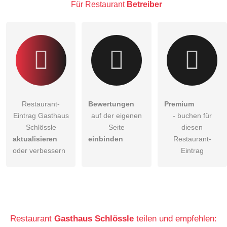
Klicken Sie hier um eine
individuelle Frage
an den
Für Restaurant
Betreiber
Restaurant-Eintrag zu stellen
.
Restaurant-
Bewertungen
Premium
Eintrag Gasthaus
auf der eigenen
- buchen für
Schlössle
Seite
diesen
aktualisieren
einbinden
Restaurant-
oder verbessern
Eintrag
Restaurant
Gasthaus Schlössle
teilen und empfehlen: