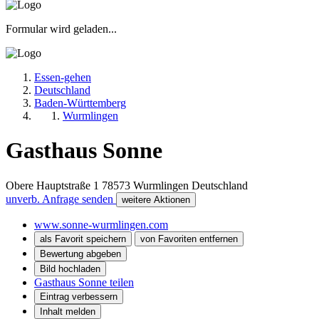
Formular wird geladen...
Essen-gehen
Deutschland
Baden-Württemberg
Wurmlingen
Gasthaus Sonne
Obere Hauptstraße 1
78573
Wurmlingen
Deutschland
unverb. Anfrage senden
weitere Aktionen
www.sonne-wurmlingen.com
als Favorit speichern
von Favoriten entfernen
Bewertung abgeben
Bild hochladen
Gasthaus Sonne teilen
Eintrag verbessern
Inhalt melden