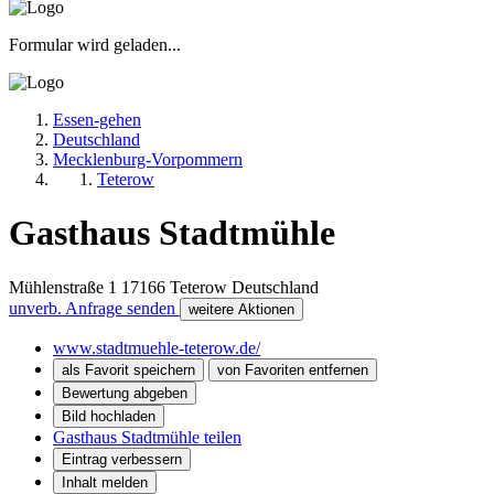
Formular wird geladen...
Essen-gehen
Deutschland
Mecklenburg-Vorpommern
Teterow
Gasthaus Stadtmühle
Mühlenstraße 1
17166
Teterow
Deutschland
unverb. Anfrage senden
weitere Aktionen
www.stadtmuehle-teterow.de/
als Favorit speichern
von Favoriten entfernen
Bewertung abgeben
Bild hochladen
Gasthaus Stadtmühle teilen
Eintrag verbessern
Inhalt melden