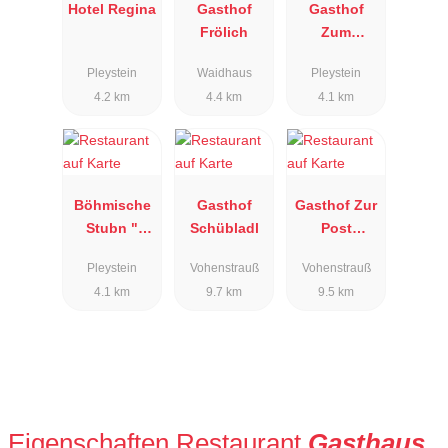
Hotel Regina
Gasthof
Gasthof
Frölich
Zum
Weissen
Pleystein
Waidhaus
Pleystein
Lamm
4.2 km
4.4 km
4.1 km
Pleystein
Böhmische
Gasthof
Gasthof Zur
Stubn "
Schübladl
Post
Kreuzwirt"
Vohenstrauß
Pleystein
Vohenstrauß
Vohenstrauß
4.1 km
9.7 km
9.5 km
Eigenschaften Restaurant
Gasthaus