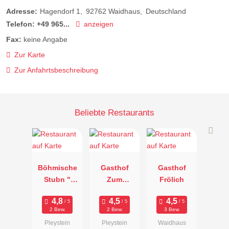
Adresse:
Hagendorf 1
92762
Waidhaus
Deutschland
Telefon:
+49 965...
anzeigen
Fax:
keine Angabe
Zur Karte
Zur Anfahrtsbeschreibung
Beliebte Restaurants
Böhmische
Gasthof
Gasthof
Stubn "
Zum
Frölich
Kreuzwirt"
Weissen
Lamm
2 Bew.
2 Bew.
3 Bew.
Pleystein
Pleystein
Pleystein
Waidhaus