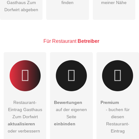
Gasthaus Zum
finden
meiner Nähe
öffentliche Frage stellen
Dorfwirt abgeben
Abbrechen
Hinweis:
Bitte beachten Sie, öffentliche Fragen sind
für alle
Besucher sichtbar
.
Klicken Sie hier um eine
individuelle Frage
an den
Für Restaurant
Betreiber
Restaurant-Eintrag zu stellen
.
Restaurant-
Bewertungen
Premium
Eintrag Gasthaus
auf der eigenen
- buchen für
Zum Dorfwirt
Seite
diesen
aktualisieren
einbinden
Restaurant-
oder verbessern
Eintrag