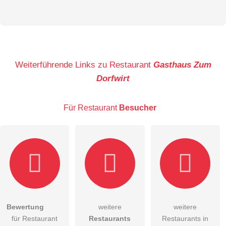
Vorname
Name
Weiterführende Links zu Restaurant
Gasthaus Zum
Dorfwirt
E-Mail-Adresse (wird nicht veröffentlicht)
Für Restaurant
Besucher
Hiermit akzeptiere ich die
AGB
.
Bewertung
weitere
weitere
für Restaurant
Restaurants
Restaurants in
Die
Datenschutzerklärung
habe ich zur Kenntnis genommen.