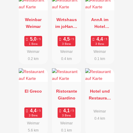
Weinbar
Wirtshaus
AnnA im
Weimar
im joHanns
Hotel
Hof
Elephant
1 Bew.
3 Bew.
3 Bew.
Weimar
Weimar
Weimar
0.2 km
0.4 km
0.1 km
El Greco
Ristorante
Hotel und
Giardino
Restaurant
Alt-Weimar
Weimar
3 Bew.
3 Bew.
0.4 km
Weimar
Weimar
5.6 km
0.1 km