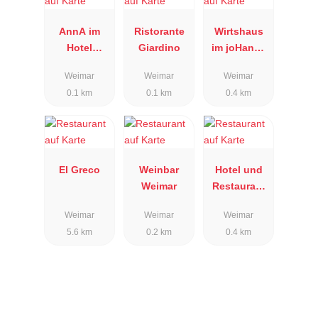
AnnA im
Ristorante
Wirtshaus
Hotel
Giardino
im joHanns
Elephant
Hof
Weimar
Weimar
Weimar
0.1 km
0.1 km
0.4 km
El Greco
Weinbar
Hotel und
Weimar
Restaurant
Alt-Weimar
Weimar
Weimar
Weimar
5.6 km
0.2 km
0.4 km