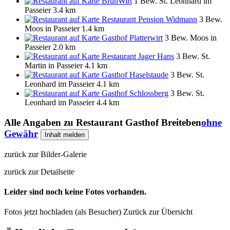
BrühWirt
1 Bew.
St. Leonhard im
Passeier
3.4 km
Restaurant Pension Widmann
3 Bew.
Moos in Passeier
1.4 km
Gasthof Platterwirt
3 Bew.
Moos in
Passeier
2.0 km
Restaurant Jager Hans
3 Bew.
St.
Martin in Passeier
4.1 km
Gasthof Haselstaude
3 Bew.
St.
Leonhard im Passeier
4.1 km
Gasthof Schlossberg
3 Bew.
St.
Leonhard im Passeier
4.4 km
Alle Angaben zu
Restaurant Gasthof Breiteben
ohne
Gewähr
Inhalt melden
zurück zur Bilder-Galerie
zurück zur Detailseite
Leider sind noch keine Fotos vorhanden.
Fotos jetzt hochladen (als Besucher)
Zurück zur Übersicht