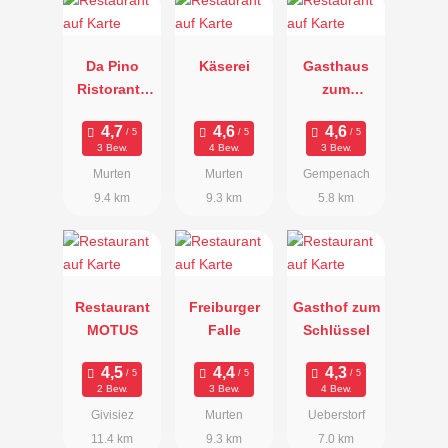
Da Pino
Käserei
Gasthaus
Ristorante
zum
Frohheim
Kantonsschi
ld
3 Bew.
4 Bew.
3 Bew.
Murten
Murten
Gempenach
9.4 km
9.3 km
5.8 km
Restaurant
Freiburger
Gasthof zum
MOTUS
Falle
Schlüssel
2 Bew.
3 Bew.
4 Bew.
Givisiez
Murten
Ueberstorf
11.4 km
9.3 km
7.0 km