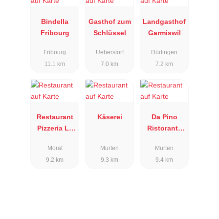
Bindella
Gasthof zum
Landgasthof
Fribourg
Schlüssel
Garmiswil
Fribourg
Ueberstorf
Düdingen
11.1 km
7.0 km
7.2 km
Restaurant
Käserei
Da Pino
Pizzeria La
Ristorante
Fontana
Frohheim
Morat
Murten
Murten
9.2 km
9.3 km
9.4 km