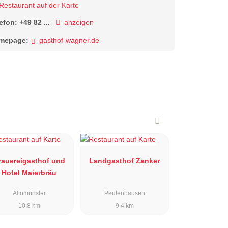
Restaurant auf der Karte
lefon:
+49 82 ...
anzeigen
mepage:
gasthof-wagner.de
rauereigasthof und
Landgasthof Zanker
Hotel Maierbräu
Altomünster
Peutenhausen
10.8 km
9.4 km