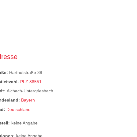
dresse
raße:
Harthofstraße 38
tleitzahl:
PLZ 86551
dt:
Aichach-Untergriesbach
ndesland:
Bayern
nd:
Deutschland
steil:
keine Angabe
gionen:
keine Angabe