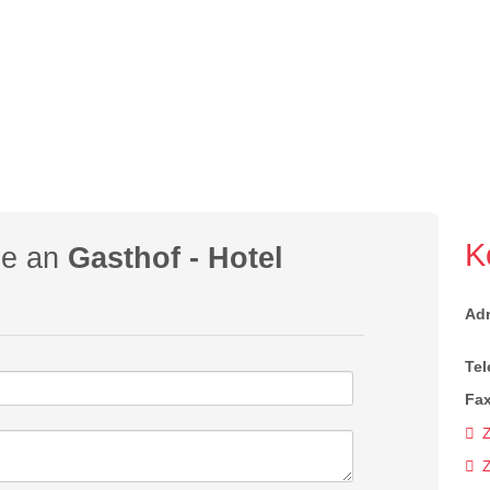
K
ge an
Gasthof - Hotel
Ad
Tel
Fax
Z