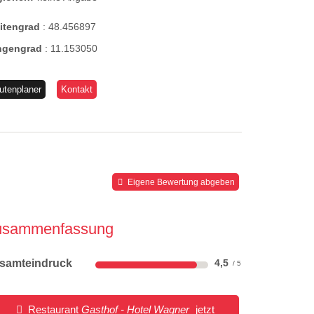
eitengrad
:
48.456897
ngengrad
:
11.153050
utenplaner
Kontakt
Eigene Bewertung abgeben
usammenfassung
samteindruck
4,5
Restaurant
Gasthof - Hotel Wagner
jetzt