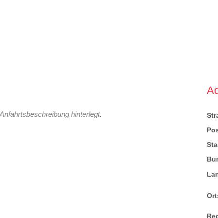
A
Anfahrtsbeschreibung hinterlegt.
St
Pos
Sta
Bu
La
Ort
Re