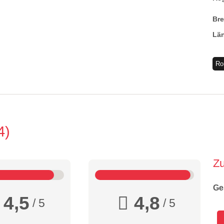
Br
Lä
Ro
4
Z
Ge
4,5
4,8
/ 5
/ 5