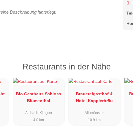
keine Beschreibung hinterlegt.
Te
Ho
Restaurants in der Nähe
cht
Bio Gasthaus Schloss
Brauereigasthof &
B
Blumenthal
Hotel Kapplerbräu
Aichach-Klingen
Altomünster
4.0 km
10.9 km