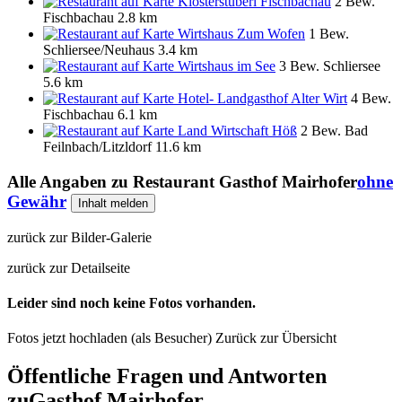
Klosterstüberl Fischbachau
2 Bew.
Fischbachau
2.8 km
Wirtshaus Zum Wofen
1 Bew.
Schliersee/Neuhaus
3.4 km
Wirtshaus im See
3 Bew.
Schliersee
5.6 km
Hotel- Landgasthof Alter Wirt
4 Bew.
Fischbachau
6.1 km
Land Wirtschaft Höß
2 Bew.
Bad
Feilnbach/Litzldorf
11.6 km
Alle Angaben zu
Restaurant Gasthof Mairhofer
ohne
Gewähr
Inhalt melden
zurück zur Bilder-Galerie
zurück zur Detailseite
Leider sind noch keine Fotos vorhanden.
Fotos jetzt hochladen (als Besucher)
Zurück zur Übersicht
Öffentliche Fragen und Antworten
zu
Gasthof Mairhofer