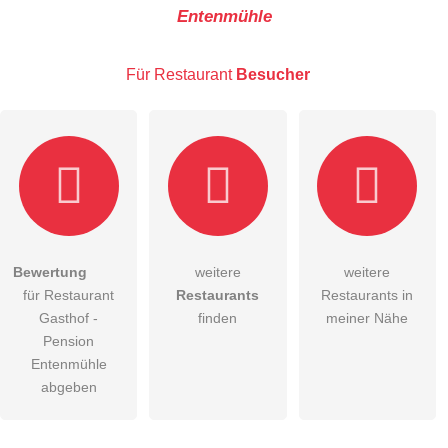
Entenmühle
E-Mail-Adresse (wird nicht veröffentlicht)
Für Restaurant
Besucher
Hiermit akzeptiere ich die
AGB
.
Bewertung
weitere
weitere
für Restaurant
Restaurants
Restaurants in
Die
Datenschutzerklärung
habe ich zur Kenntnis genommen.
Gasthof -
finden
meiner Nähe
öffentliche Frage stellen
Pension
Abbrechen
Entenmühle
Hinweis:
Bitte beachten Sie, öffentliche Fragen sind
für alle
abgeben
Besucher sichtbar
.
Klicken Sie hier um eine
individuelle Frage
an den