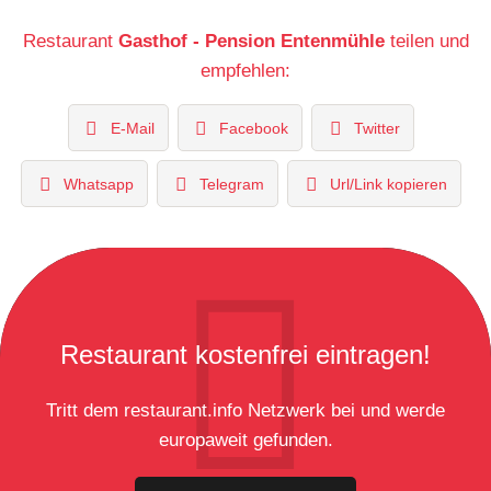
Restaurant
Gasthof - Pension Entenmühle
teilen und
empfehlen:
E-Mail
Facebook
Twitter
Whatsapp
Telegram
Url/Link kopieren
Restaurant kostenfrei eintragen!
Tritt dem restaurant.info Netzwerk bei und werde
europaweit gefunden.