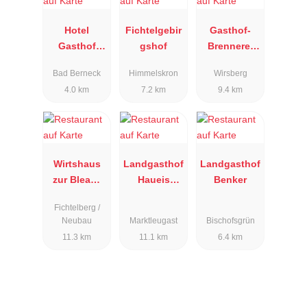
Hotel
Fichtelgebir
Gasthof-
Gasthof
gshof
Brennerei
Goldener
Steinlein
Bad Berneck
Himmelskron
Wirsberg
Hirsch
4.0 km
7.2 km
9.4 km
Wirtshaus
Landgasthof
Landgasthof
zur Bleaml
Haueis
Benker
Alm
Hermes
Fichtelberg /
Neubau
Marktleugast
Bischofsgrün
11.3 km
11.1 km
6.4 km