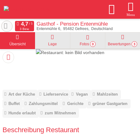
Menu
Gasthof - Pension Entenmühle
Entenmühle 6
95482
Gefrees
Deutschland
3 Bew.
Übersicht
Lage
Fotos
Bewertungen
0
3
Art der Küche
Lieferservice
Vegan
Mahlzeiten
Buffet
Zahlungsmittel
Gerichte
grüner Gastgarten
Hunde erlaubt
zum Mitnehmen
Beschreibung Restaurant