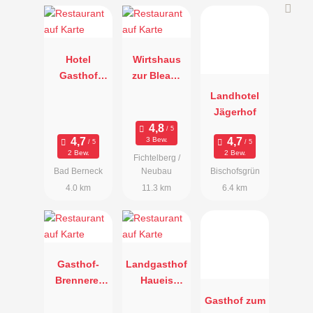
Hotel
Wirtshaus
Gasthof
zur Bleaml
Goldener
Alm
Landhotel
Hirsch
Jägerhof
3 Bew.
2 Bew.
2 Bew.
Fichtelberg /
Bad Berneck
Neubau
Bischofsgrün
4.0 km
11.3 km
6.4 km
Gasthof-
Landgasthof
Brennerei
Haueis
Steinlein
Hermes
Gasthof zum