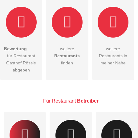
Bewertung
weitere
weitere
Hiermit akzeptiere ich die
AGB
.
für Restaurant
Restaurants
Restaurants in
Gasthof Rössle
finden
meiner Nähe
Die
Datenschutzerklärung
habe ich zur Kenntnis genommen.
abgeben
öffentliche Frage stellen
Abbrechen
Hinweis:
Bitte beachten Sie, öffentliche Fragen sind
für alle
Besucher sichtbar
.
Für Restaurant
Betreiber
Klicken Sie hier um eine
individuelle Frage
an den
Restaurant-Eintrag zu stellen
.