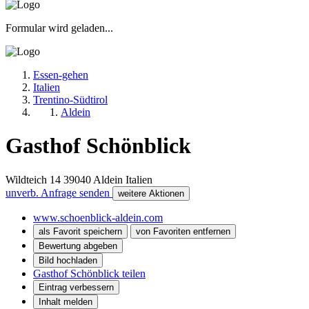
Formular wird geladen...
Essen-gehen
Italien
Trentino-Südtirol
Aldein
Gasthof Schönblick
Wildteich 14
39040
Aldein
Italien
unverb. Anfrage senden
weitere Aktionen
www.schoenblick-aldein.com
als Favorit speichern
von Favoriten entfernen
Bewertung abgeben
Bild hochladen
Gasthof Schönblick teilen
Eintrag verbessern
Inhalt melden