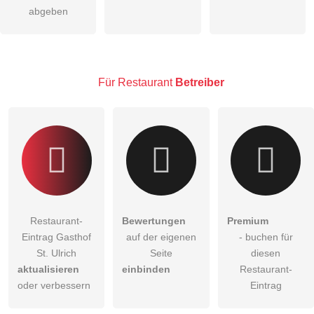
Die
Datenschutzerklärung
habe ich zur Kenntnis genommen.
abgeben
öffentliche Frage stellen
Abbrechen
Hinweis:
Bitte beachten Sie, öffentliche Fragen sind
für alle
Besucher sichtbar
.
Für Restaurant
Betreiber
Klicken Sie hier um eine
individuelle Frage
an den
Restaurant-Eintrag zu stellen
.
Restaurant-
Bewertungen
Premium
Eintrag Gasthof
auf der eigenen
- buchen für
St. Ulrich
Seite
diesen
aktualisieren
einbinden
Restaurant-
oder verbessern
Eintrag