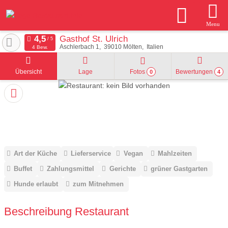
Menu
Gasthof St. Ulrich
Aschlerbach 1
39010
Mölten
Italien
4 Bew.
Übersicht
Lage
Fotos
Bewertungen
0
4
Art der Küche
Lieferservice
Vegan
Mahlzeiten
Buffet
Zahlungsmittel
Gerichte
grüner Gastgarten
Hunde erlaubt
zum Mitnehmen
Beschreibung Restaurant