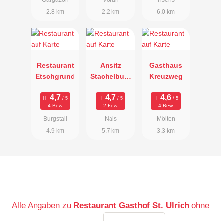
2.8 km
2.2 km
6.0 km
Restaurant
Ansitz
Gasthaus
Etschgrund
Stachelburg
Kreuzweg
keller
4 Bew.
2 Bew.
4 Bew.
Burgstall
Nals
Mölten
4.9 km
5.7 km
3.3 km
Alle Angaben zu
Restaurant Gasthof St. Ulrich
ohne