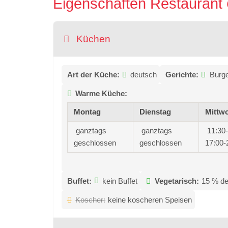
Eigenschaften Restaurant
Küchen
Art der Küche:
deutsch
Gerichte:
Burg
Warme Küche:
Montag
Dienstag
Mittw
ganztags
ganztags
11:30
geschlossen
geschlossen
17:00-
Buffet:
kein Buffet
Vegetarisch:
15 % de
Koscher:
keine koscheren Speisen