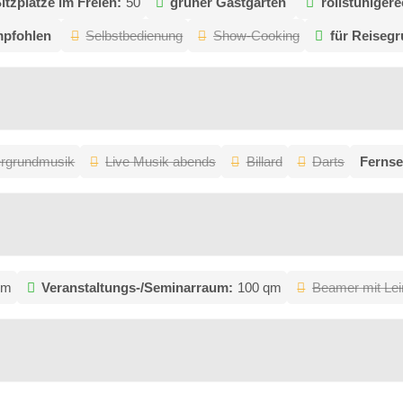
itzplätze im Freien:
50
grüner Gastgarten
rollstuhlgere
mpfohlen
Selbstbedienung
Show-Cooking
für Reiseg
ergrundmusik
Live Musik abends
Billard
Darts
Fernse
qm
Veranstaltungs-/Seminarraum:
100 qm
Beamer mit Le