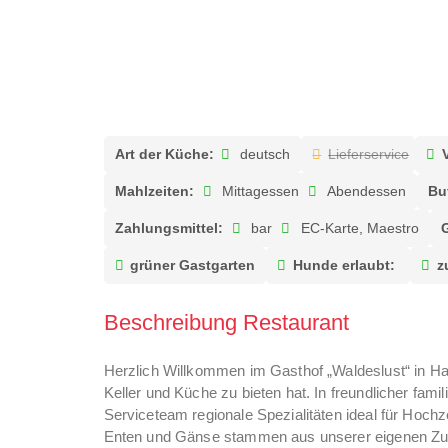
Art der Küche:
deutsch
Lieferservice
Mahlzeiten:
Mittagessen
Abendessen
Bu
Zahlungsmittel:
bar
EC-Karte, Maestro
grüner Gastgarten
Hunde erlaubt:
z
Beschreibung Restaurant
Herzlich Willkommen im Gasthof „Waldeslust“ in Ham
Keller und Küche zu bieten hat. In freundlicher fa
Serviceteam regionale Spezialitäten ideal für Hoch
Enten und Gänse stammen aus unserer eigenen Zuc