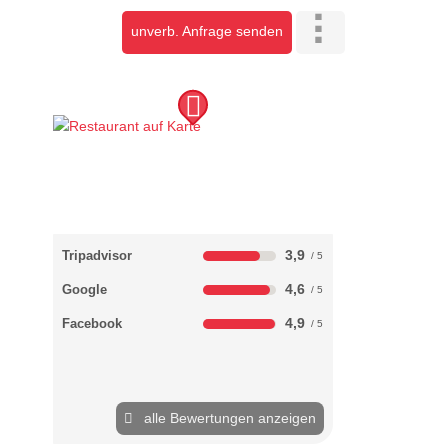
unverb. Anfrage senden
3,9
Tripadvisor
4,6
Google
4,9
Facebook
alle Bewertungen anzeigen