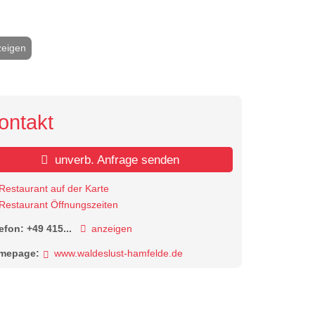
zeigen
2 / 9
ontakt
unverb. Anfrage senden
Restaurant auf der Karte
Restaurant Öffnungszeiten
lefon:
+49 415...
anzeigen
mepage:
www.waldeslust-hamfelde.de