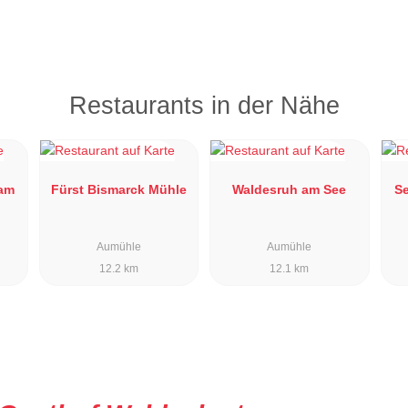
Restaurants in der Nähe
 am
Fürst Bismarck Mühle
Waldesruh am See
S
Aumühle
Aumühle
12.2 km
12.1 km