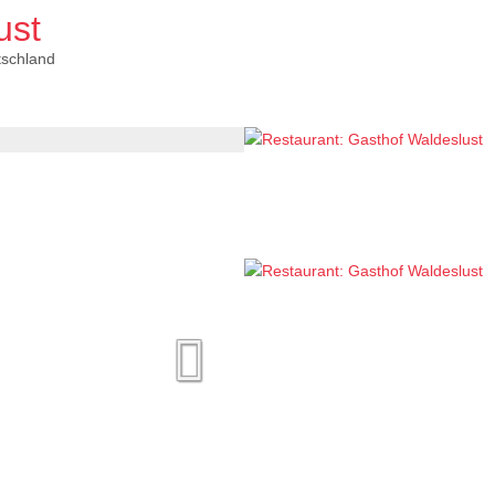
ust
schland