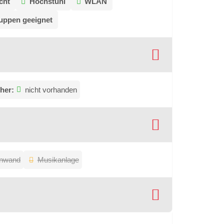
cht
Hochstuhl
WLAN
ruppen geeignet
her:
nicht vorhanden
inwand
Musikanlage