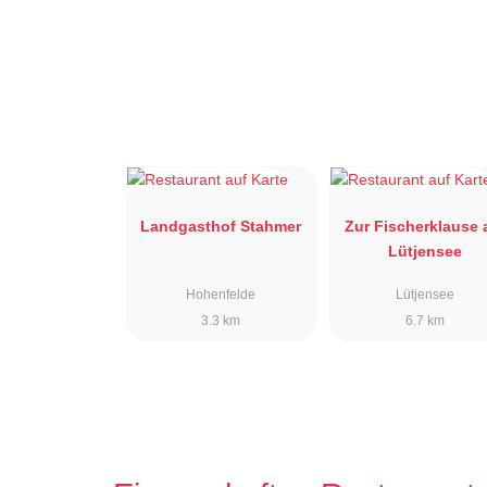
Landgasthof Stahmer
Zur Fischerklause
Lütjensee
Hohenfelde
Lütjensee
3.3 km
6.7 km