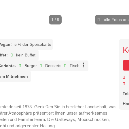
1 / 9
alle Fotos an
Vegan:
5 % der Speisekarte
K
ffet:
kein Buffet
Gerichte:
Burger
Desserts
Fisch
um Mitnehmen
Te
Ho
felde seit 1873. Genießen Sie in herrlicher Landschaft, was
miliärer Atmosphäre präsentiert Ihnen unser aufmerksames
zeiten und Familienfeiern. Die Galloways, Moorschnucken,
ht und artgerechter Haltung.