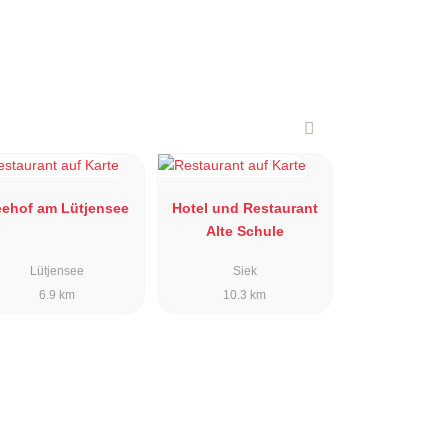
eehof am Lütjensee
Hotel und Restaurant
Alte Schule
Lütjensee
Siek
6.9 km
10.3 km