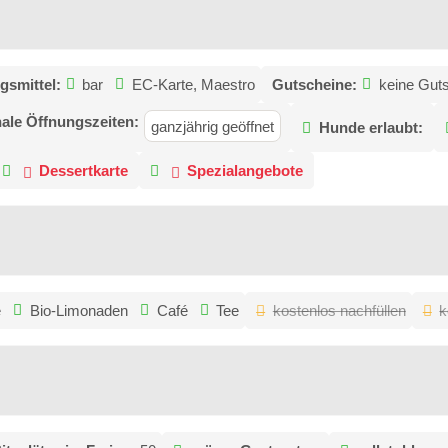
gsmittel:
bar
EC-Karte, Maestro
Gutscheine:
keine Gut
ale Öffnungszeiten:
ganzjährig geöffnet
Hunde erlaubt:
Dessertkarte
Spezialangebote
e
Bio-Limonaden
Café
Tee
kostenlos nachfüllen
k