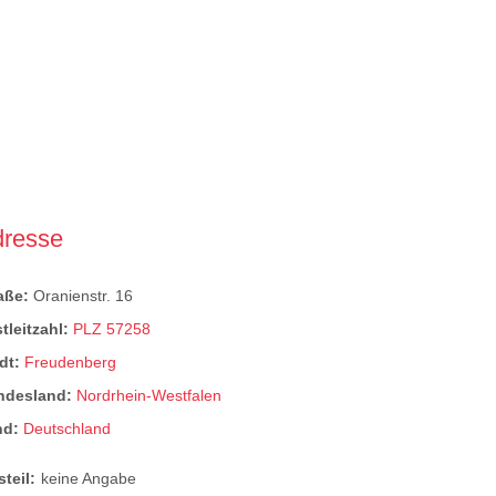
dresse
raße:
Oranienstr. 16
tleitzahl:
PLZ 57258
dt:
Freudenberg
ndesland:
Nordrhein-Westfalen
nd:
Deutschland
steil:
keine Angabe