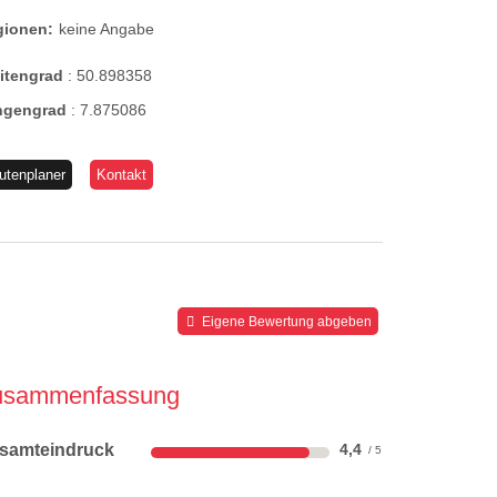
gionen:
keine Angabe
eitengrad
:
50.898358
ngengrad
:
7.875086
utenplaner
Kontakt
Eigene Bewertung abgeben
usammenfassung
samteindruck
4,4