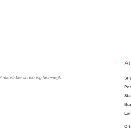
A
Anfahrtsbeschreibung hinterlegt.
St
Pos
Sta
Bu
La
Ort