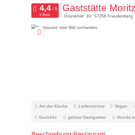
Gaststätte Morit
3 Bew.
Oranienstr. 16
57258
Freudenberg
Art der Küche
Lieferservice
Vegan
Gerichte
grüner Gastgarten
Hunde e
Beschreibung Restaurant