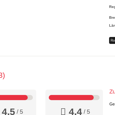
Re
Br
Lä
Ro
3
Z
Ge
4,5
4,4
/ 5
/ 5