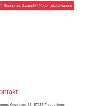
Restaurant
Gaststätte Moritz
jetzt bewerten
ontakt
resse:
Oranienstr. 16
57258
Freudenberg