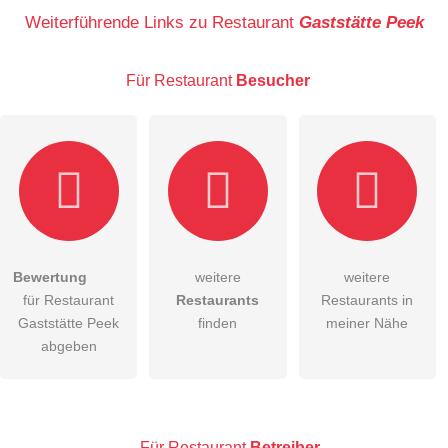
Name
Weiterführende Links zu Restaurant
Gaststätte Peek
Für Restaurant
Besucher
E-Mail-Adresse (wird nicht veröffentlicht)
Bewertung
weitere
weitere
Hiermit akzeptiere ich die
AGB
.
für Restaurant
Restaurants
Restaurants in
Gaststätte Peek
finden
meiner Nähe
Die
Datenschutzerklärung
habe ich zur Kenntnis genommen.
abgeben
öffentliche Frage stellen
Abbrechen
Hinweis:
Bitte beachten Sie, öffentliche Fragen sind
für alle
Besucher sichtbar
.
Für Restaurant
Betreiber