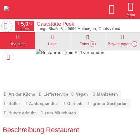
Menu
Gaststätte Peek
Lange Straße 8
49696
Molbergen
Deutschland
2 Bew.
Übersicht
Lage
Fotos
Bewertungen
0
2
Art der Küche
Lieferservice
Vegan
Mahlzeiten
Buffet
Zahlungsmittel
Gerichte
grüner Gastgarten
Hunde erlaubt
zum Mitnehmen
Beschreibung Restaurant