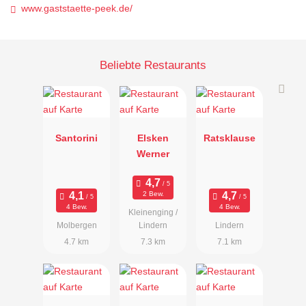
www.gaststaette-peek.de/
Beliebte Restaurants
Santorini
Elsken
Ratsklause
Werner
2 Bew.
4 Bew.
4 Bew.
Kleinenging /
Molbergen
Lindern
Lindern
4.7 km
7.3 km
7.1 km