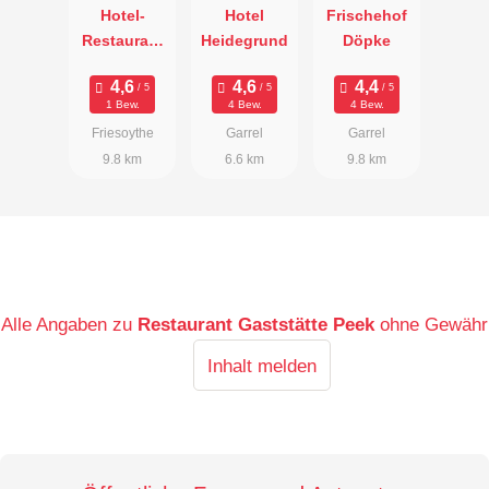
Hotel-
Hotel
Frischehof
Restaurant
Heidegrund
Döpke
»Zur Linde«
1 Bew.
4 Bew.
4 Bew.
Friesoythe
Garrel
Garrel
9.8 km
6.6 km
9.8 km
Alle Angaben zu
Restaurant Gaststätte Peek
ohne Gewähr
Inhalt melden