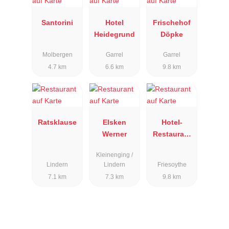
Santorini
Hotel
Frischehof
Heidegrund
Döpke
Molbergen
Garrel
Garrel
4.7 km
6.6 km
9.8 km
Ratsklause
Elsken
Hotel-
Werner
Restaurant
»Zur Linde«
Kleinenging /
Lindern
Lindern
Friesoythe
7.1 km
7.3 km
9.8 km