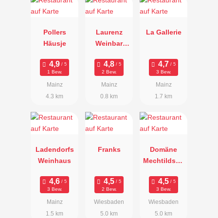
Pollers
Laurenz
La Gallerie
Häusje
Weinbar
Restaurant
Vinothek
1 Bew.
2 Bew.
3 Bew.
Mainz
Mainz
Mainz
4.3 km
0.8 km
1.7 km
Ladendorfs
Franks
Domäne
Weinhaus
Mechtildsha
usen
3 Bew.
2 Bew.
3 Bew.
Mainz
Wiesbaden
Wiesbaden
1.5 km
5.0 km
5.0 km