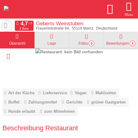
Menu
Geberts Weinstuben
Frauenlobstraße 94
55118
Mainz
Deutschland
3 Bew.
Übersicht
Lage
Fotos
Bewertungen
0
3
Art der Küche
Lieferservice
Vegan
Mahlzeiten
Buffet
Zahlungsmittel
Gerichte
grüner Gastgarten
Hunde erlaubt
zum Mitnehmen
Beschreibung Restaurant