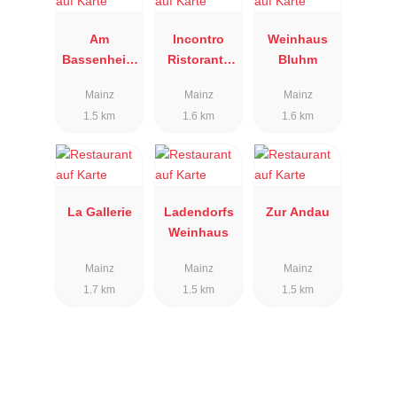
Am
Incontro
Weinhaus
Bassenheim
Ristorante
Bluhm
er Hof
Enoteca
Mainz
Mainz
Mainz
1.5 km
1.6 km
1.6 km
La Gallerie
Ladendorfs
Zur Andau
Weinhaus
Mainz
Mainz
Mainz
1.7 km
1.5 km
1.5 km