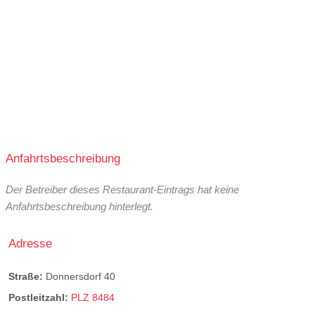
Vegetarisch:
10 % der Speisekarte
Glutenfrei:
keine glutenfreien Speisen
Vegan:
keine veganen Speisen
Halal:
keine Halal-Speisen
Koscher:
keine koscheren Speisen
Anfahrtsbeschreibung
Der Betreiber dieses Restaurant-Eintrags hat keine
Anfahrtsbeschreibung hinterlegt.
Adresse
Straße:
Donnersdorf 40
Postleitzahl:
PLZ 8484