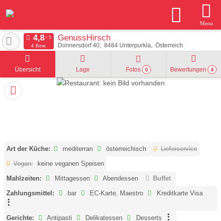
Menu
GenussHirsch
Donnersdorf 40
8484
Unterpurkla
Österreich
4 Bew.
Übersicht
Lage
Fotos
Bewertungen
0
4
Art der Küche:
mediterran
österreichisch
Lieferservice
Vegan:
keine veganen Speisen
Mahlzeiten:
Mittagessen
Abendessen
Buffet
Zahlungsmittel:
bar
EC-Karte, Maestro
Kreditkarte Visa
Gerichte:
Antipasti
Delikatessen
Desserts