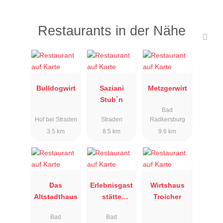
Restaurants in der Nähe
Bulldogwirt
Saziani
Metzgerwirt
Stub`n
Bad
Hof bei Straden
Straden
Radkersburg
3.5 km
8.5 km
9.6 km
Das
Erlebnisgast
Wirtshaus
Altstadthaus
stätte
Troicher
Brunnensta
Bad
Bad
dl