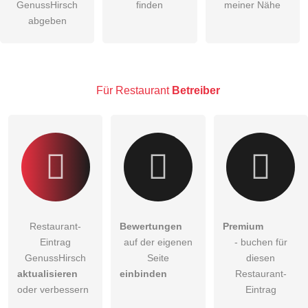
GenussHirsch
finden
meiner Nähe
Die
Datenschutzerklärung
habe ich zur Kenntnis genommen.
abgeben
öffentliche Frage stellen
Abbrechen
Hinweis:
Bitte beachten Sie, öffentliche Fragen sind
für alle
Besucher sichtbar
.
Für Restaurant
Betreiber
Klicken Sie hier um eine
individuelle Frage
an den
Restaurant-Eintrag zu stellen
.
Restaurant-
Bewertungen
Premium
Eintrag
auf der eigenen
- buchen für
GenussHirsch
Seite
diesen
aktualisieren
einbinden
Restaurant-
oder verbessern
Eintrag