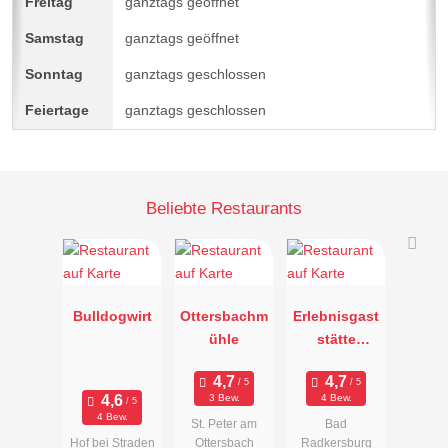
ganztags geöffnet
ganztags geöffnet
ganztags geschlossen
ganztags geschlossen
Beliebte Restaurants
Bulldogwirt
Ottersbachm
Erlebnisgast
ühle
stätte
Brunnensta
dl
3 Bew.
4 Bew.
4 Bew.
St. Peter am
Bad
Hof bei Straden
Ottersbach
Radkersburg