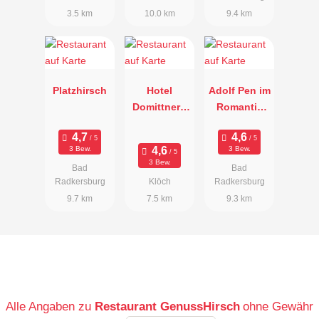
3.5 km
10.0 km
9.4 km
Platzhirsch
Hotel
Adolf Pen im
Domittner -
Romantik
Klöcherhof
Hotel im
Park
3 Bew.
3 Bew.
3 Bew.
Bad
Bad
Radkersburg
Klöch
Radkersburg
9.7 km
7.5 km
9.3 km
Alle Angaben zu
Restaurant GenussHirsch
ohne Gewähr