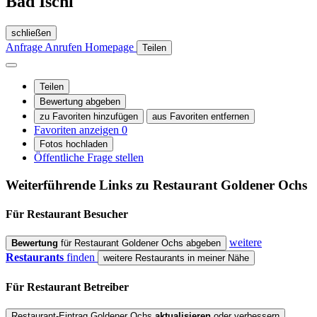
Bad Ischl
schließen
Anfrage
Anrufen
Homepage
Teilen
Teilen
Bewertung abgeben
zu Favoriten hinzufügen
aus Favoriten entfernen
Favoriten anzeigen
0
Fotos hochladen
Öffentliche Frage stellen
Weiterführende Links zu Restaurant
Goldener Ochs
Für Restaurant
Besucher
weitere
Bewertung
für Restaurant Goldener Ochs abgeben
Restaurants
finden
weitere Restaurants in meiner Nähe
Für Restaurant
Betreiber
Restaurant-Eintrag Goldener Ochs
aktualisieren
oder verbessern