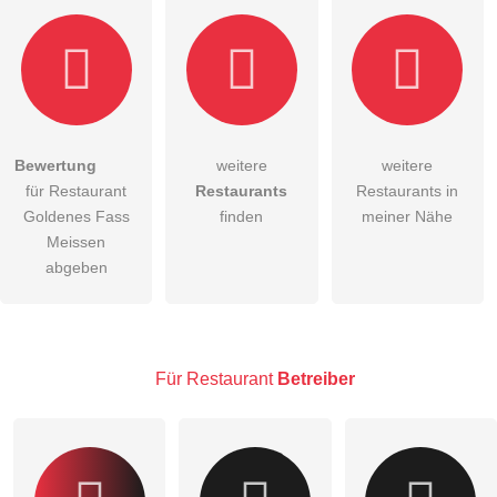
Hiermit akzeptiere ich die
AGB
.
Bewertung
weitere
weitere
für Restaurant
Restaurants
Restaurants in
Die
Datenschutzerklärung
habe ich zur Kenntnis genommen.
Goldenes Fass
finden
meiner Nähe
öffentliche Frage stellen
Meissen
Abbrechen
abgeben
Hinweis:
Bitte beachten Sie, öffentliche Fragen sind
für alle
Besucher sichtbar
.
Klicken Sie hier um eine
individuelle Frage
an den
Restaurant-Eintrag zu stellen
.
Für Restaurant
Betreiber