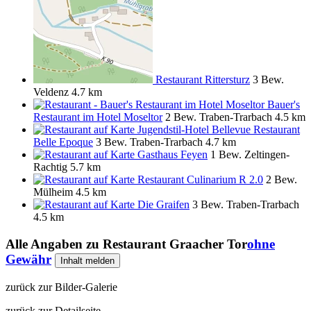
Restaurant Rittersturz
3 Bew.
Veldenz
4.7 km
Bauer's
Restaurant im Hotel Moseltor
2 Bew.
Traben-Trarbach
4.5 km
Jugendstil-Hotel Bellevue Restaurant
Belle Epoque
3 Bew.
Traben-Trarbach
4.7 km
Gasthaus Feyen
1 Bew.
Zeltingen-
Rachtig
5.7 km
Restaurant Culinarium R 2.0
2 Bew.
Mülheim
4.5 km
Die Graifen
3 Bew.
Traben-Trarbach
4.5 km
Alle Angaben zu
Restaurant Graacher Tor
ohne
Gewähr
Inhalt melden
zurück zur Bilder-Galerie
zurück zur Detailseite