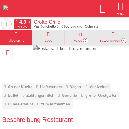
Menu
Grotto Grillo
Via Ronchetto 6
6900
Lugano
Schweiz
4 Bew.
Übersicht
Lage
Fotos
Bewertungen
0
4
Art der Küche
Lieferservice
Vegan
Mahlzeiten
Buffet
Zahlungsmittel
Gerichte
grüner Gastgarten
Hunde erlaubt
zum Mitnehmen
Beschreibung Restaurant