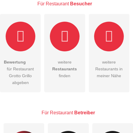
Für Restaurant
Besucher
E-Mail-Adresse (wird nicht veröffentlicht)
Bewertung
weitere
weitere
Hiermit akzeptiere ich die
AGB
.
für Restaurant
Restaurants
Restaurants in
Grotto Grillo
finden
meiner Nähe
Die
Datenschutzerklärung
habe ich zur Kenntnis genommen.
abgeben
öffentliche Frage stellen
Abbrechen
Hinweis:
Bitte beachten Sie, öffentliche Fragen sind
für alle
Besucher sichtbar
.
Für Restaurant
Betreiber
Klicken Sie hier um eine
individuelle Frage
an den
Restaurant-Eintrag zu stellen
.