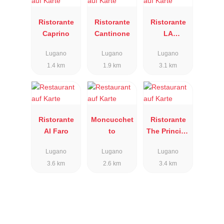
Ristorante
Ristorante
Ristorante
Caprino
Cantinone
LA
VERANDA
Lugano
Lugano
Lugano
1.4 km
1.9 km
3.1 km
Ristorante
Moncucchet
Ristorante
Al Faro
to
The Principe
Leopoldo
Lugano
Lugano
Lugano
3.6 km
2.6 km
3.4 km