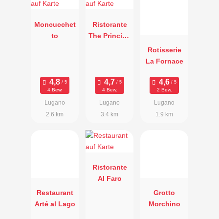
Moncucchet
Ristorante
to
The Principe
Leopoldo
Rotisserie
La Fornace
4 Bew.
4 Bew.
2 Bew.
Lugano
Lugano
Lugano
2.6 km
3.4 km
1.9 km
Ristorante
Al Faro
Restaurant
Grotto
Arté al Lago
Morchino