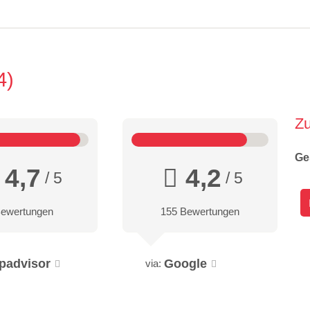
4
Z
Ge
4,7
4,2
/ 5
/ 5
Bewertungen
155 Bewertungen
ipadvisor
Google
via: