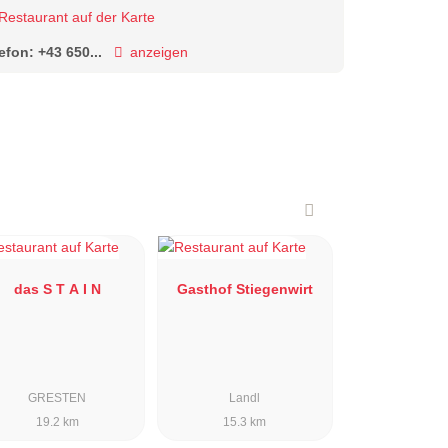
Restaurant auf der Karte
lefon:
+43 650...
anzeigen
das S T A I N
Gasthof Stiegenwirt
GRESTEN
Landl
19.2 km
15.3 km