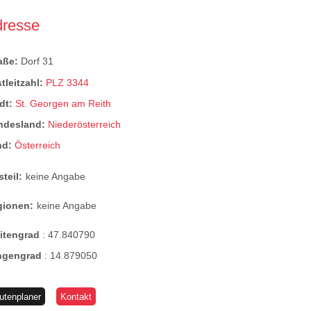
dresse
raße:
Dorf 31
tleitzahl:
PLZ 3344
dt:
St. Georgen am Reith
ndesland:
Niederösterreich
nd:
Österreich
steil:
keine Angabe
gionen:
keine Angabe
eitengrad
:
47.840790
ngengrad
:
14.879050
utenplaner
Kontakt