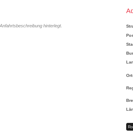
A
Anfahrtsbeschreibung hinterlegt.
St
Pos
Sta
Bu
La
Ort
Re
Br
Lä
Ro