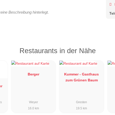
keine Beschreibung hinterlegt.
Te
Restaurants in der Nähe
Berger
Kummer - Gasthaus
zum Grünen Baum
er
bs
Weyer
Gresten
16.0 km
19.5 km