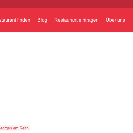
taurant finden
Blog
Restaurant eintragen
Über uns
Georgen am Reith