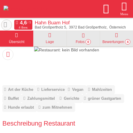
Menu
Hahn Buam Hof
Bad Großpertholz 5
3972
Bad Großpertholz
Österreich
4 Bew.
Übersicht
Lage
Fotos
Bewertungen
0
4
Art der Küche
Lieferservice
Vegan
Mahlzeiten
Buffet
Zahlungsmittel
Gerichte
grüner Gastgarten
Hunde erlaubt
zum Mitnehmen
Beschreibung Restaurant