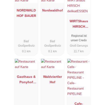
NORDWALD
Nordwaldhof
HOF BAUER
WIRTShaus
HIRSCH
delikatESSE
Regional ist
N
unser Credo
Bad
Bad
Großpertholz
Großpertholz
Groß Gerungs
0.1 km
0.1 km
11.7 km
Gasthaus &
Waldviertler
Ponyhof
Hof
Holzmühle
Cafe-