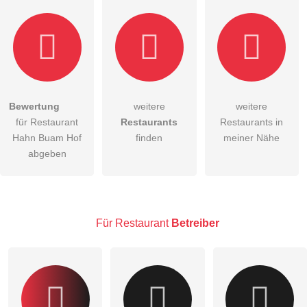
Bewertung
weitere
weitere
Hiermit akzeptiere ich die
AGB
.
für Restaurant
Restaurants
Restaurants in
Hahn Buam Hof
finden
meiner Nähe
Die
Datenschutzerklärung
habe ich zur Kenntnis genommen.
abgeben
öffentliche Frage stellen
Abbrechen
Hinweis:
Bitte beachten Sie, öffentliche Fragen sind
für alle
Besucher sichtbar
.
Für Restaurant
Betreiber
Klicken Sie hier um eine
individuelle Frage
an den
Restaurant-Eintrag zu stellen
.