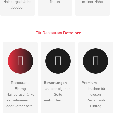
Hainbergschänke
finden
meiner Nähe
Die
Datenschutzerklärung
habe ich zur Kenntnis genommen.
abgeben
öffentliche Frage stellen
Abbrechen
Hinweis:
Bitte beachten Sie, öffentliche Fragen sind
für alle
Besucher sichtbar
.
Für Restaurant
Betreiber
Klicken Sie hier um eine
individuelle Frage
an den
Restaurant-Eintrag zu stellen
.
Restaurant-
Bewertungen
Premium
Eintrag
auf der eigenen
- buchen für
Hainbergschänke
Seite
diesen
aktualisieren
einbinden
Restaurant-
oder verbessern
Eintrag