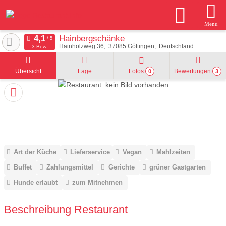
Menu
Hainbergschänke
Hainholzweg 36
37085
Göttingen
Deutschland
3 Bew.
Übersicht
Lage
Fotos
Bewertungen
0
3
Art der Küche
Lieferservice
Vegan
Mahlzeiten
Buffet
Zahlungsmittel
Gerichte
grüner Gastgarten
Hunde erlaubt
zum Mitnehmen
Beschreibung Restaurant