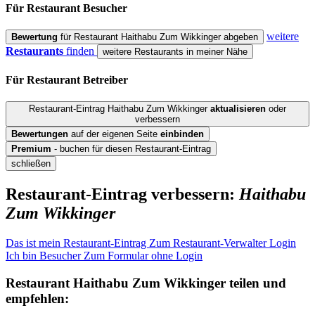
Für Restaurant
Besucher
weitere
Bewertung
für Restaurant Haithabu Zum Wikkinger abgeben
Restaurants
finden
weitere Restaurants in meiner Nähe
Für Restaurant
Betreiber
Restaurant-Eintrag Haithabu Zum Wikkinger
aktualisieren
oder
verbessern
Bewertungen
auf der eigenen Seite
einbinden
Premium
- buchen für diesen Restaurant-Eintrag
schließen
Restaurant-Eintrag verbessern:
Haithabu
Zum Wikkinger
Das ist mein Restaurant-Eintrag
Zum Restaurant-Verwalter Login
Ich bin Besucher
Zum Formular ohne Login
Restaurant
Haithabu Zum Wikkinger
teilen und
empfehlen: