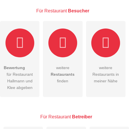
Für Restaurant
Besucher
E-Mail-Adresse (wird nicht veröffentlicht)
Bewertung
weitere
weitere
Hiermit akzeptiere ich die
AGB
.
für Restaurant
Restaurants
Restaurants in
Hallmann und
finden
meiner Nähe
Die
Datenschutzerklärung
habe ich zur Kenntnis genommen.
Klee abgeben
öffentliche Frage stellen
Abbrechen
Hinweis:
Bitte beachten Sie, öffentliche Fragen sind
für alle
Besucher sichtbar
.
Für Restaurant
Betreiber
Klicken Sie hier um eine
individuelle Frage
an den