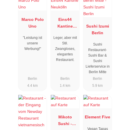
Marco Polo
Eins44
Uno
Kantine
Sushi Izumi
Neukölln
Berlin
"Leistung ist
Leger, aber mit
unsere
Stil.
Sushi
Werbung!"
Zwangloses,
Restaurant-
elegantes
Sushi Bar &
Restaurant.
Sushi
Lieferservice in
Berlin Mitte
Berlin
Berlin
Berlin
4.4 km
1.4 km
5.9 km
Mikoto
Element Five
Sushi -
Vegan Tapas