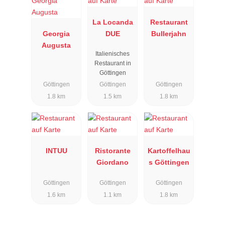
La Locanda
Restaurant
Georgia
DUE
Bullerjahn
Augusta
Italienisches
Restaurant in
Göttingen
Göttingen
Göttingen
Göttingen
1.8 km
1.5 km
1.8 km
INTUU
Ristorante
Kartoffelhau
Giordano
s Göttingen
Göttingen
Göttingen
Göttingen
1.6 km
1.1 km
1.8 km