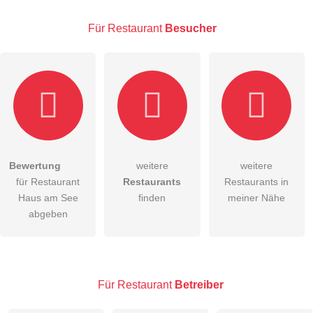
Für Restaurant
Besucher
E-Mail-Adresse (wird nicht veröffentlicht)
Bewertung
weitere
weitere
Hiermit akzeptiere ich die
AGB
.
für Restaurant
Restaurants
Restaurants in
Haus am See
finden
meiner Nähe
Die
Datenschutzerklärung
habe ich zur Kenntnis genommen.
abgeben
öffentliche Frage stellen
Abbrechen
Hinweis:
Bitte beachten Sie, öffentliche Fragen sind
für alle
Besucher sichtbar
.
Für Restaurant
Betreiber
Klicken Sie hier um eine
individuelle Frage
an den