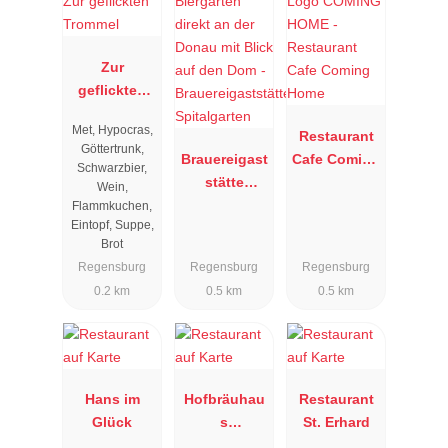
Zur
geflickten
Trommel
Met, Hypocras,
Restaurant
Göttertrunk,
Brauereigast
Cafe Coming
Schwarzbier,
stätte
Home
Wein,
Spitalgarten
Flammkuchen,
Eintopf, Suppe,
Brot
Regensburg
Regensburg
Regensburg
0.2 km
0.5 km
0.5 km
Hans im
Hofbräuhau
Restaurant
Glück
s
St. Erhard
Regensburg