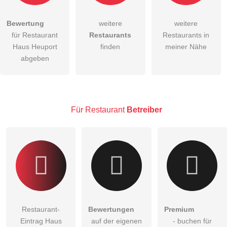
Bewertung
weitere
weitere
Hiermit akzeptiere ich die
AGB
.
für Restaurant
Restaurants
Restaurants in
Haus Heuport
finden
meiner Nähe
Die
Datenschutzerklärung
habe ich zur Kenntnis genommen.
abgeben
öffentliche Frage stellen
Abbrechen
Hinweis:
Bitte beachten Sie, öffentliche Fragen sind
für alle
Besucher sichtbar
.
Für Restaurant
Betreiber
Klicken Sie hier um eine
individuelle Frage
an den
Restaurant-Eintrag zu stellen
.
Restaurant-
Bewertungen
Premium
Eintrag Haus
auf der eigenen
- buchen für