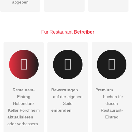
abgeben
Hinweis:
Bitte beachten Sie, öffentliche Fragen sind
für alle
Besucher sichtbar
.
Klicken Sie hier um eine
individuelle Frage
an den
Restaurant-Eintrag zu stellen
.
Für Restaurant
Betreiber
Restaurant-
Bewertungen
Premium
Eintrag
auf der eigenen
- buchen für
Hebendanz
Seite
diesen
Keller Forchheim
einbinden
Restaurant-
aktualisieren
Eintrag
oder verbessern