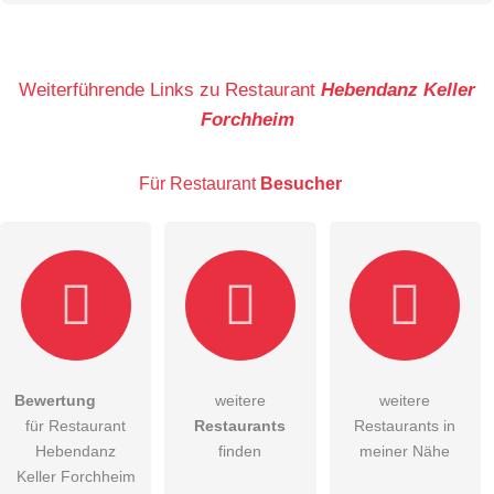
Name
Weiterführende Links zu Restaurant
Hebendanz Keller
Forchheim
E-Mail-Adresse (wird nicht veröffentlicht)
Für Restaurant
Besucher
Hiermit akzeptiere ich die
AGB
.
Bewertung
weitere
weitere
für Restaurant
Restaurants
Restaurants in
Die
Datenschutzerklärung
habe ich zur Kenntnis genommen.
Hebendanz
finden
meiner Nähe
öffentliche Frage stellen
Keller Forchheim
Abbrechen