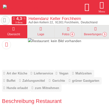
Menu
Hebendanz Keller Forchheim
Auf den Kellern 22
91301
Forchheim
Deutschland
3 Bew.
Übersicht
Lage
Fotos
Bewertungen
0
3
Art der Küche
Lieferservice
Vegan
Mahlzeiten
Buffet
Zahlungsmittel
Gerichte
grüner Gastgarten
Hunde erlaubt
zum Mitnehmen
Beschreibung Restaurant