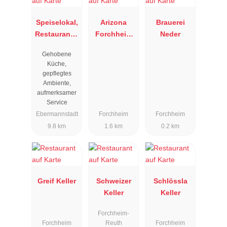
Speiselokal,
Arizona
Brauerei
Restaurant "
Forchheim
Neder
Resengoerg
Bar & Grill
Gehobene
"
Küche,
gepflegtes
Ambiente,
aufmerksamer
Service
Ebermannstadt
Forchheim
Forchheim
9.8 km
1.6 km
0.2 km
Greif Keller
Schweizer
Schlössla
Keller
Keller
Forchheim-
Forchheim
Reuth
Forchheim