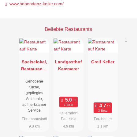
www.hebendanz-keller.com/
Beliebte Restaurants
Speiselokal,
Landgasthof
Greif Keller
Restaurant "
Kammerer
Resengoerg
Gehobene
"
Küche,
gepflegtes
Ambiente,
aufmerksamer
1 Bew.
Service
3 Bew.
Hallerndorf-
Ebermannstadt
Pautzfeld
Forchheim
9.8 km
4.9 km
1.1 km