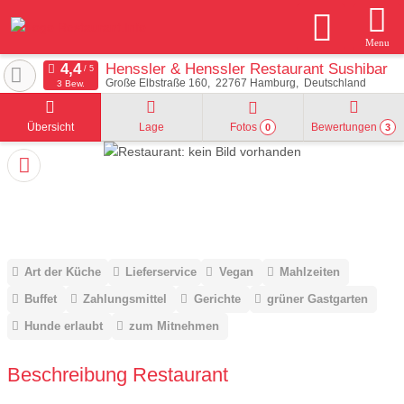
Menu
Henssler & Henssler Restaurant Sushibar
Große Elbstraße 160
22767
Hamburg
Deutschland
3 Bew.
Übersicht
Lage
Fotos
Bewertungen
0
3
Art der Küche
Lieferservice
Vegan
Mahlzeiten
Buffet
Zahlungsmittel
Gerichte
grüner Gastgarten
Hunde erlaubt
zum Mitnehmen
Beschreibung Restaurant