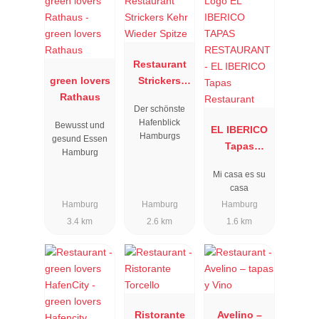
Restaurant
green lovers
Strickers
Rathaus
Kehr Wieder
Der schönste
Spitze
Hafenblick
Bewusst und
EL IBERICO
Hamburgs
gesund Essen
Tapas
Hamburg
Restaurant
Mi casa es su
casa
Hamburg
Hamburg
Hamburg
3.4 km
2.6 km
1.6 km
Ristorante
Avelino –