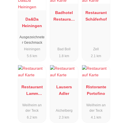
Badhotel
Restaurant
Da&Da
Restaurant
Schäferhof
Heiningen
Stauferland
Ausgezeichnete
r Geschmack
Heiningen
Bad Boll
Zell
5.6 km
1.8 km
2.1 km
Restaurant
Lausers
Ristorante
Lamm
Adler
Portofino
Hepsisau
Weilheim an
Weilheim an
der Teck
Aichelberg
der Teck
6.2 km
2.3 km
4.1 km