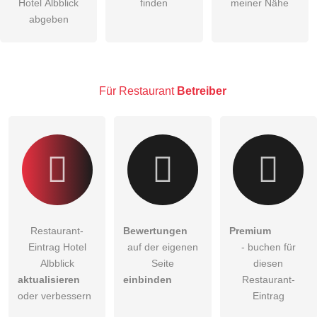
Hotel Albblick
finden
meiner Nähe
Die
Datenschutzerklärung
habe ich zur Kenntnis genommen.
abgeben
öffentliche Frage stellen
Abbrechen
Hinweis:
Bitte beachten Sie, öffentliche Fragen sind
für alle
Besucher sichtbar
.
Für Restaurant
Betreiber
Klicken Sie hier um eine
individuelle Frage
an den
Restaurant-Eintrag zu stellen
.
Restaurant-
Bewertungen
Premium
Eintrag Hotel
auf der eigenen
- buchen für
Albblick
Seite
diesen
aktualisieren
einbinden
Restaurant-
oder verbessern
Eintrag