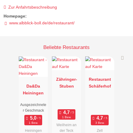
Zur Anfahrtsbeschreibung
Homepage:
www.albblick-boll.de/de/restaurant/
Beliebte Restaurants
Zähringer-
Restaurant
Da&Da
Stuben
Schäferhof
Heiningen
Ausgezeichnete
r Geschmack
1 Bew.
1 Bew.
3 Bew.
Weilheim an
Heiningen
der Teck
Zell