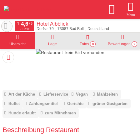
Menu
Hotel Albblick
Dorfstr. 79
73087
Bad Boll
Deutschland
2 Bew.
Übersicht
Lage
Fotos
Bewertungen
0
2
Art der Küche
Lieferservice
Vegan
Mahlzeiten
Buffet
Zahlungsmittel
Gerichte
grüner Gastgarten
Hunde erlaubt
zum Mitnehmen
Beschreibung Restaurant