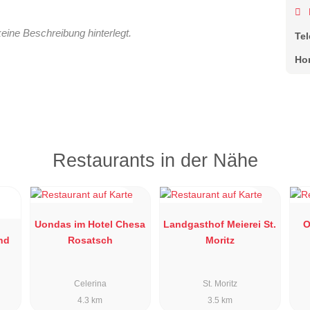
keine Beschreibung hinterlegt.
Te
Ho
Restaurants in der Nähe
Uondas im Hotel Chesa
Landgasthof Meierei St.
O
nd
Rosatsch
Moritz
Celerina
St. Moritz
4.3 km
3.5 km