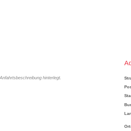
A
Anfahrtsbeschreibung hinterlegt.
St
Pos
Sta
Bu
La
Ort