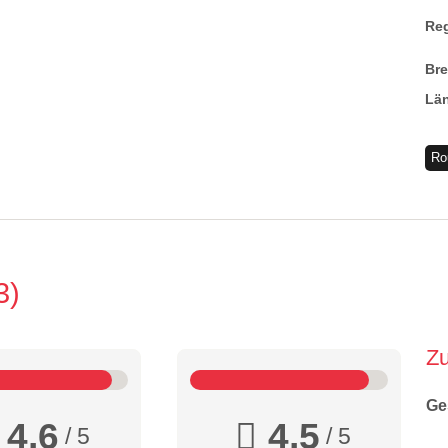
Re
Br
Lä
Ro
3
Z
Ge
4,6
4,5
/ 5
/ 5