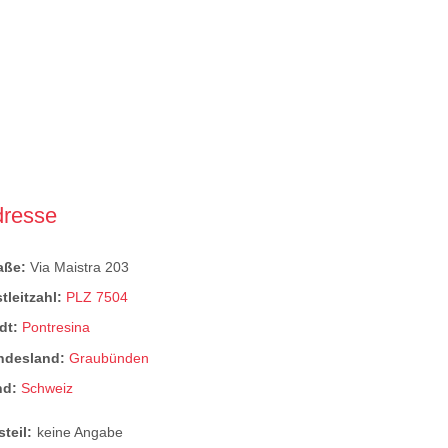
dresse
raße:
Via Maistra 203
tleitzahl:
PLZ 7504
dt:
Pontresina
ndesland:
Graubünden
nd:
Schweiz
steil:
keine Angabe