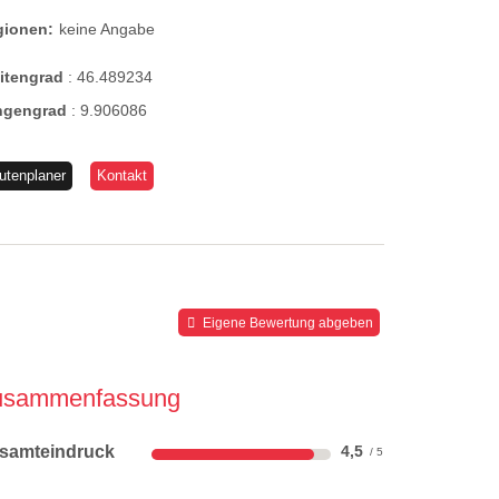
gionen:
keine Angabe
eitengrad
:
46.489234
ngengrad
:
9.906086
utenplaner
Kontakt
Eigene Bewertung abgeben
usammenfassung
samteindruck
4,5