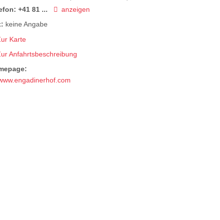
efon:
+41 81 ...
anzeigen
:
keine Angabe
ur Karte
Zur Anfahrtsbeschreibung
mepage:
www.engadinerhof.com