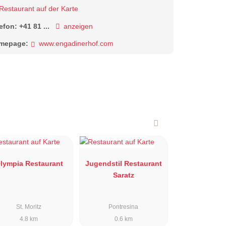
Restaurant auf der Karte
lefon:
+41 81 ...
anzeigen
mepage:
www.engadinerhof.com
lympia Restaurant
Jugendstil Restaurant
Saratz
St. Moritz
Pontresina
4.8 km
0.6 km