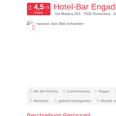
Hotel-Bar Engad
3 Bew.
Via Maistra 203
7504
Pontresina
S
Art der Küche
Lieferservice
Vegan
Gerichte
grüner Gastgarten
Hunde e
Beschreibung Restaurant