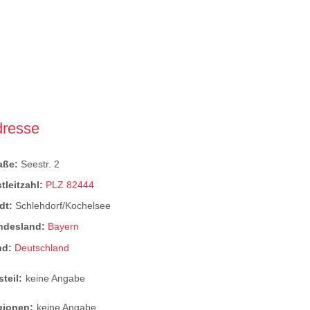
dresse
raße:
Seestr. 2
tleitzahl:
PLZ 82444
dt:
Schlehdorf/Kochelsee
ndesland:
Bayern
nd:
Deutschland
steil:
keine Angabe
gionen:
keine Angabe