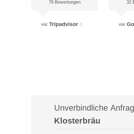
76 Bewertungen
32 
Tripadvisor
Go
via:
via:
Unverbindliche Anfra
Klosterbräu