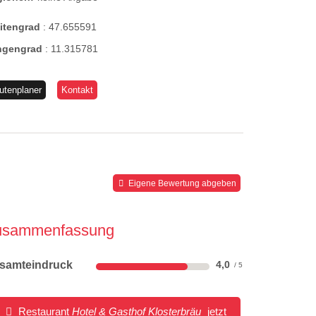
eitengrad
:
47.655591
ngengrad
:
11.315781
utenplaner
Kontakt
Eigene Bewertung abgeben
usammenfassung
samteindruck
4,0
Restaurant
Hotel & Gasthof Klosterbräu
jetzt