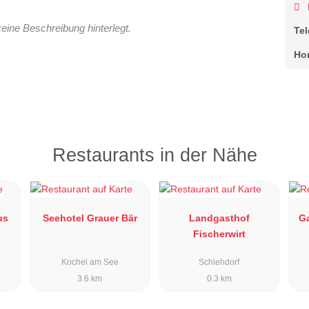
keine Beschreibung hinterlegt.
Te
Ho
Restaurants in der Nähe
us
Seehotel Grauer Bär
Landgasthof
G
Fischerwirt
Kochel am See
Schlehdorf
3.6 km
0.3 km