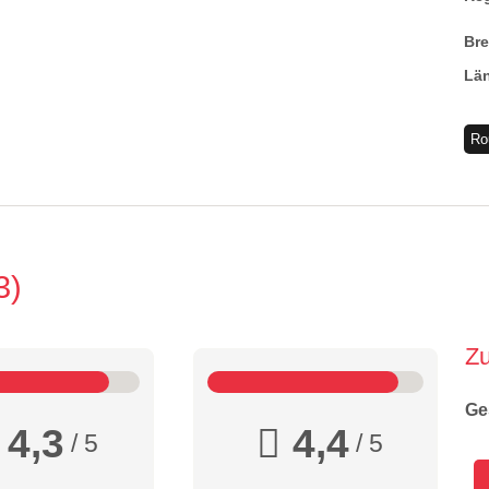
Br
Lä
Ro
3
Z
Ge
4,3
4,4
/ 5
/ 5