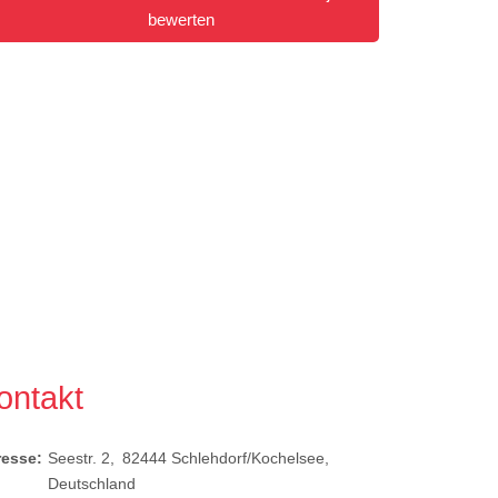
bewerten
ontakt
resse:
Seestr. 2
82444
Schlehdorf/Kochelsee
Deutschland