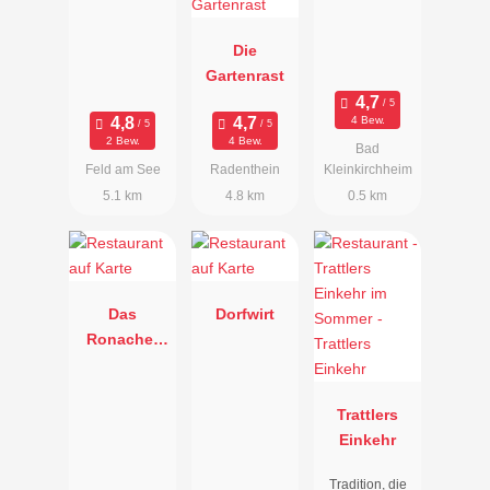
Die
Gartenrast
4 Bew.
2 Bew.
4 Bew.
Bad
Feld am See
Radenthein
Kleinkirchheim
5.1 km
4.8 km
0.5 km
Das
Dorfwirt
Ronacher
Therme &
Spa Resort
Trattlers
Einkehr
Tradition, die