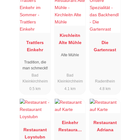
Kirchleitn
Trattlers
Alte Mühle
Die
Einkehr
Gartenrast
Alte Mühle
Tradition, die
man schmeckt!
Bad
Bad
Kleinkirchheim
Kleinkirchheim
Radenthein
0.5 km
4.1 km
4.8 km
Einkehr
Restaurant
Restaurant
Restaurant
Adriana
Loystubn
im Tal