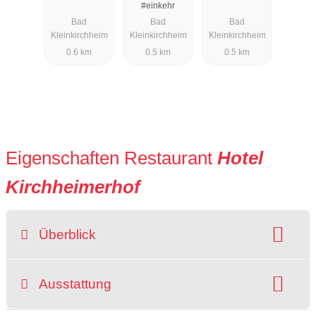
#einkehr
Bad
Bad
Bad
Kleinkirchheim
Kleinkirchheim
Kleinkirchheim
0.6 km
0.5 km
0.5 km
Eigenschaften Restaurant
Hotel
Kirchheimerhof
Überblick
Preisniveau:
Hunde erlaubt:
Ausstattung
Raucherbereich