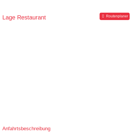
grüner Gastgarten
rollstuhlgerecht
Hochstuhl
Parkplätze verfügbar
Lage Restaurant
Routenplaner
Anfahrtsbeschreibung